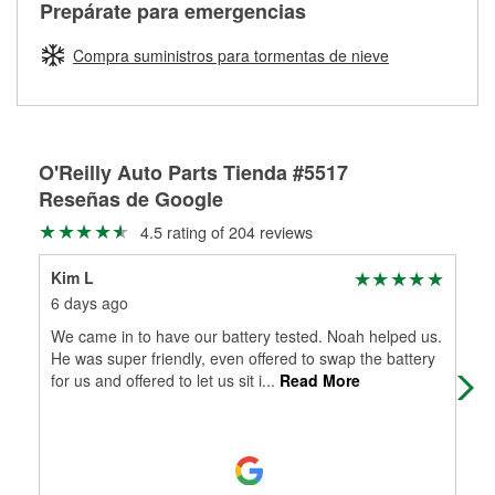
Más información sobre el Programa de Préstamo de
ser rectificados con seguridad. Si tus tambores o discos no
Prepárate para emergencias
averiada o determina los acoplamientos y la longitud
Herramientas de O'Reilly
pueden ser reutilizados, podemos ayudarte a encontrar las
adecuados para que te construyamos una nueva. O'Reilly
partes de reemplazo correctas para tu reparación.
Compra suministros para tormentas de nieve
Auto Parts tiene las mangueras y los acoples adecuados
Rectificación de tambores y discos de freno
para reparar el sistema hidráulico de tu maquinaria
agrícola o de construcción.
Más información acerca del servicio de mangueras
O'Reilly Auto Parts Tienda #5517
hidráulicas a la medida en tu tienda local
Reseñas de Google
4.5 rating of 204 reviews
Kim L
Mil
6 days ago
1 m
We came in to have our battery tested. Noah helped us.
Bes
He was super friendly, even offered to swap the battery
han
for us and offered to let us sit i
...
Read More
kno
Mo