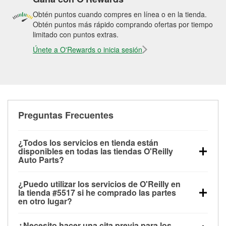
Obtén puntos cuando compres en línea o en la tienda.
Obtén puntos más rápido comprando ofertas por tiempo
limitado con puntos extras.
Únete a O'Rewards o inicia sesión
Preguntas Frecuentes
¿Todos los servicios en tienda están
disponibles en todas las tiendas O'Reilly
Auto Parts?
Todos los servicios gratuitos de tienda, incluyendo
¿Puedo utilizar los servicios de O'Reilly en
las pruebas de batería, pruebas de alternador y
la tienda #5517 si he comprado las partes
motor de arranque, revisión de la luz “Check Engine”
en otro lugar?
con O'Reilly VeriScan® e instalación de
Puedes solicitar la mayoría de los servicios en tienda
limpiaparabrisas o bombillas, están disponibles en
¿Necesito hacer una cita previa para los