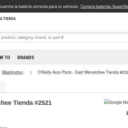
cuentra la batería correcta para tu vehículo.
Compra baterías SuperSta
LA TIENDA
W TO
BRANDS
Washington
O'Reilly Auto Parts - East Wenatchee Tienda #25
tchee Tienda #2521