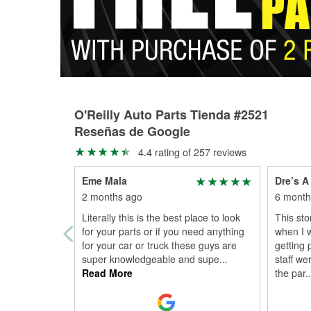
O'Reilly Auto Parts Tienda #2521
Reseñas de Google
4.4 rating of 257 reviews
Eme Mala
Dre’s A
2 months ago
6 month
Literally this is the best place to look
This sto
for your parts or if you need anything
when I 
for your car or truck these guys are
getting 
super knowledgeable and supe
...
staff we
Read More
the par
..