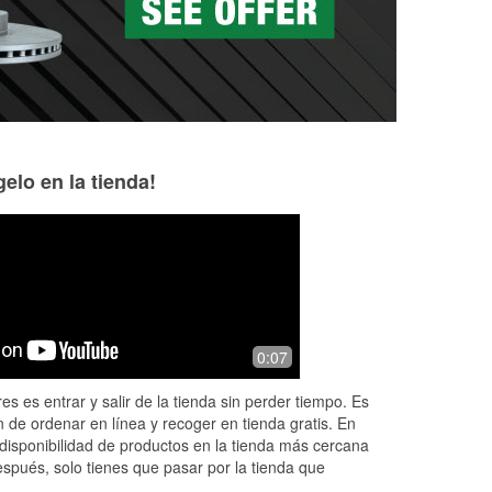
elo en la tienda!
Madisen Hauser
Genezareth Avila
8 months ago
10 months ago
Super fast i had to return/exchange a
(Translated by Go
0:07
purches and as well as the teller being
help me with what
very perfessional (didnt get his name,
car. They also hav
es es entrar y salir de la tienda sin perder tiempo. Es
but he was working on the 7t
...
Read
⭐️⭐️⭐️⭐️⭐️ (Origin
 de ordenar en línea y recoger en tienda gratis. En
More
...
Read More
disponibilidad de productos en la tienda más cercana
espués, solo tienes que pasar por la tienda que