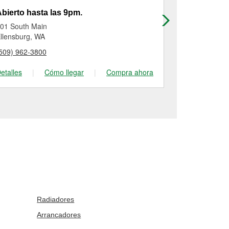
bierto hasta las 9pm.
Abierto has
01 South Main
100 N Apple 
llensburg, WA
Chelan, WA
509) 962-3800
(509) 293-50
etalles
|
Cómo llegar
|
Compra ahora
Detalles
|
Radiadores
Arrancadores