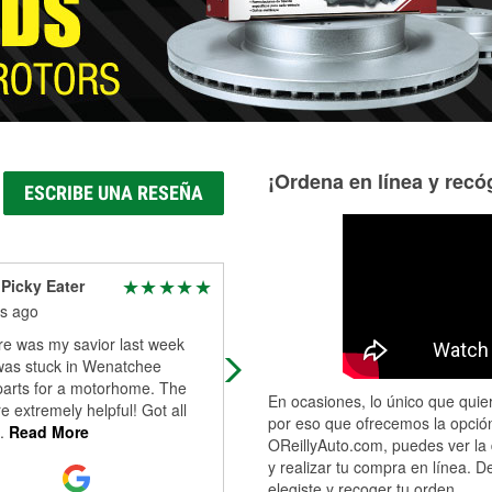
¡Ordena en línea y recóg
ESCRIBE UNA RESEÑA
 Picky Eater
Seth Knighten
s ago
6 months ago
re was my savior last week
Bad starter and was able to get it
was stuck in Wenatchee
tested and buy a new was super
parts for a motorhome. The
quickly. No issues. Great help
En ocasiones, lo único que quier
re extremely helpful! Got all
por eso que ofrecemos la opción
.
Read More
OReillyAuto.com, puedes ver la 
y realizar tu compra en línea. D
elegiste y recoger tu orden.