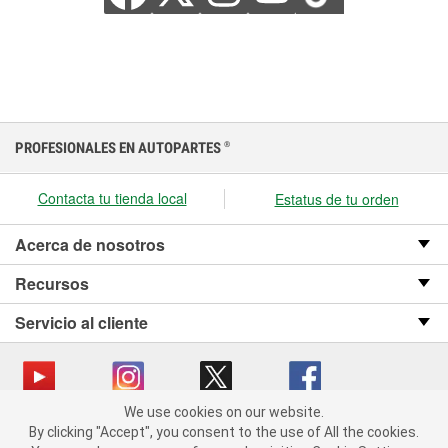
PROFESIONALES EN AUTOPARTES
®
Contacta tu tienda local
Estatus de tu orden
Acerca de nosotros
Recursos
Servicio al cliente
We use cookies on our website.
We use cookies on our website. By clicking "Accept", you consent
Copyright © 2008-2026 O’Reilly Auto Parts v OST_3.2.0.0.729 (3) cv1361
By clicking "Accept", you consent to the use of All the cookies.
to the use of All the cookies.
catalog_main