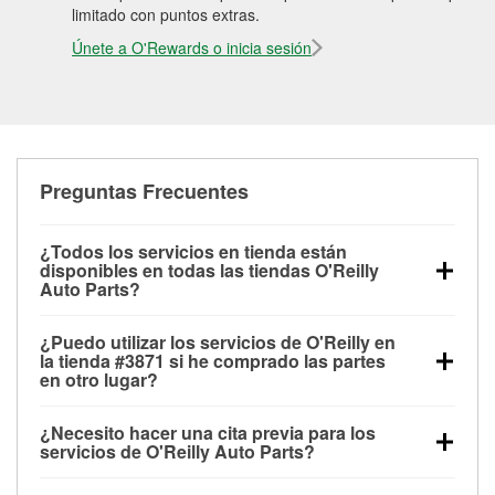
limitado con puntos extras.
Únete a O'Rewards o inicia sesión
Preguntas Frecuentes
¿Todos los servicios en tienda están
disponibles en todas las tiendas O'Reilly
Auto Parts?
Todos los servicios gratuitos de tienda, incluyendo
¿Puedo utilizar los servicios de O'Reilly en
las pruebas de batería, pruebas de alternador y
la tienda #3871 si he comprado las partes
motor de arranque, revisión de la luz “Check Engine”
en otro lugar?
con O'Reilly VeriScan® e instalación de
Puedes solicitar la mayoría de los servicios en tienda
limpiaparabrisas o bombillas, están disponibles en
¿Necesito hacer una cita previa para los
de O'Reilly Auto Parts que estén disponibles en la
todas las tiendas O'Reilly Auto Parts. La tienda
servicios de O'Reilly Auto Parts?
tienda #3871 de Ferndale, WA aunque hayas
O'Reilly #3871 de Ferndale, WA también ofrece
No es necesario agendar una cita para ninguno de
comprado las partes en otro sitio. Los servicios como