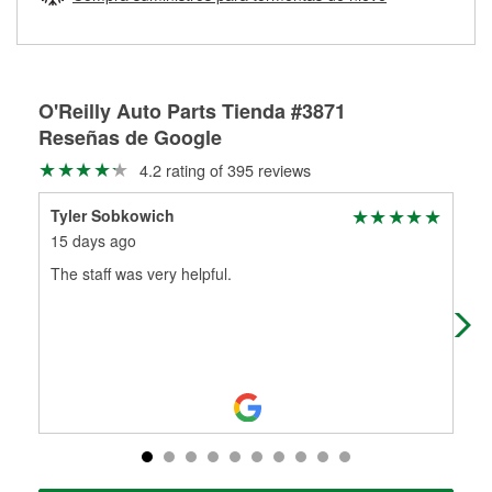
Más información sobre el Programa de Préstamo de
ser rectificados con seguridad. Si tus tambores o discos no
Herramientas de O'Reilly
pueden ser reutilizados, podemos ayudarte a encontrar las
partes de reemplazo correctas para tu reparación.
Rectificación de tambores y discos de freno
O'Reilly Auto Parts Tienda #3871
Reseñas de Google
4.2 rating of 395 reviews
Tyler Sobkowich
Ana
15 days ago
28 
The staff was very helpful.
Thi
car
kno