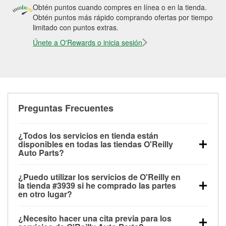
Obtén puntos cuando compres en línea o en la tienda.
Obtén puntos más rápido comprando ofertas por tiempo
limitado con puntos extras.
Únete a O'Rewards o inicia sesión
Preguntas Frecuentes
¿Todos los servicios en tienda están
disponibles en todas las tiendas O'Reilly
Auto Parts?
Todos los servicios gratuitos de tienda, incluyendo
¿Puedo utilizar los servicios de O'Reilly en
las pruebas de batería, pruebas de alternador y
la tienda #3939 si he comprado las partes
motor de arranque, revisión de la luz “Check Engine”
en otro lugar?
con O'Reilly VeriScan® e instalación de
Puedes solicitar la mayoría de los servicios en tienda
limpiaparabrisas o bombillas, están disponibles en
¿Necesito hacer una cita previa para los
de O'Reilly Auto Parts que estén disponibles en la
todas las tiendas O'Reilly Auto Parts. La tienda