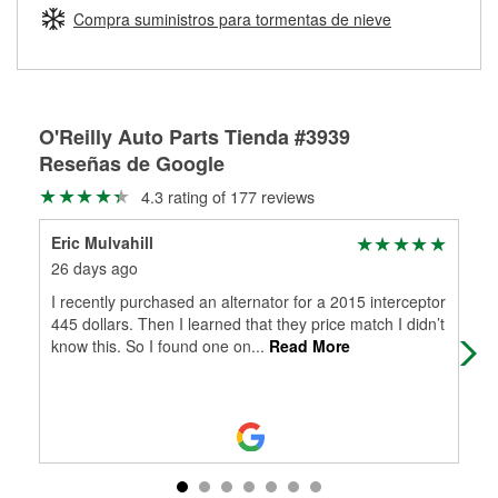
medirán tus tambores o discos para determinar si pueden
Compra suministros para tormentas de nieve
Más información sobre el Programa de Préstamo de
ser rectificados con seguridad. Si tus tambores o discos no
Herramientas de O'Reilly
pueden ser reutilizados, podemos ayudarte a encontrar las
partes de reemplazo correctas para tu reparación.
Rectificación de tambores y discos de freno
O'Reilly Auto Parts Tienda #3939
Reseñas de Google
4.3 rating of 177 reviews
Eric Mulvahill
Aly
26 days ago
2 m
I recently purchased an alternator for a 2015 interceptor
Hol
445 dollars. Then I learned that they price match I didn’t
bac
know this. So I found one on
...
Read More
sto