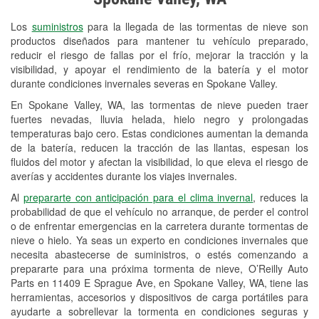
Revisión de la luz "Check Engine"
Los
suministros
para la llegada de las tormentas de nieve son
Reciclaje de baterías y aceite
productos diseñados para mantener tu vehículo preparado,
reducir el riesgo de fallas por el frío, mejorar la tracción y la
Instalación de bombillas de faros
visibilidad, y apoyar el rendimiento de la batería y el motor
Instalación de limpiaparabrisas
durante condiciones invernales severas en Spokane Valley.
En Spokane Valley, WA, las tormentas de nieve pueden traer
Programa de Préstamo de
fuertes nevadas, lluvia helada, hielo negro y prolongadas
Herramientas
temperaturas bajo cero. Estas condiciones aumentan la demanda
de la batería, reducen la tracción de las llantas, espesan los
Rectificación de tambores y discos de
fluidos del motor y afectan la visibilidad, lo que eleva el riesgo de
freno
averías y accidentes durante los viajes invernales.
Al
prepararte con anticipación para el clima invernal
, reduces la
Snowstorm Supplies
probabilidad de que el vehículo no arranque, de perder el control
o de enfrentar emergencias en la carretera durante tormentas de
Conoce más
nieve o hielo. Ya seas un experto en condiciones invernales que
necesita abastecerse de suministros, o estés comenzando a
prepararte para una próxima tormenta de nieve, O’Reilly Auto
Parts en 11409 E Sprague Ave, en Spokane Valley, WA, tiene las
herramientas, accesorios y dispositivos de carga portátiles para
ayudarte a sobrellevar la tormenta en condiciones seguras y