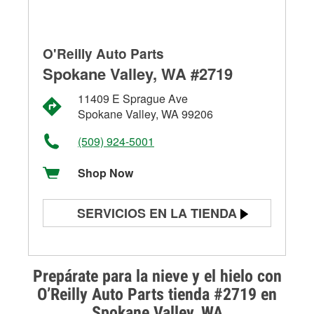
O'Reilly Auto Parts
Spokane Valley, WA #2719
11409 E Sprague Ave
Spokane Valley, WA 99206
(509) 924-5001
Shop Now
SERVICIOS EN LA TIENDA
Prueba de batería
Prueba de alternadores y
Prepárate para la nieve y el hielo con
arrancadores
O’Reilly Auto Parts tienda #2719 en
Spokane Valley, WA