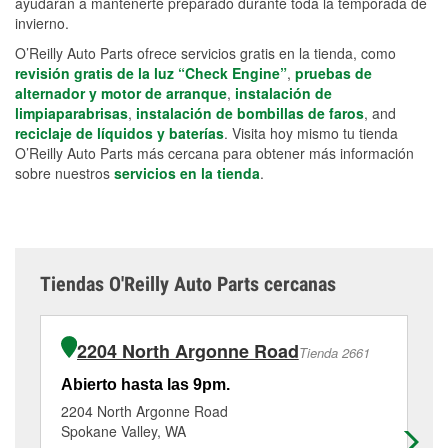
ayudarán a mantenerte preparado durante toda la temporada de
invierno.
O’Reilly Auto Parts ofrece servicios gratis en la tienda, como
revisión gratis de la luz “Check Engine”
,
pruebas de
alternador y motor de arranque
,
instalación de
limpiaparabrisas
,
instalación de bombillas de faros
, and
reciclaje de líquidos y baterías
. Visita hoy mismo tu tienda
O’Reilly Auto Parts más cercana para obtener más información
sobre nuestros
servicios en la tienda
.
Tiendas O'Reilly Auto Parts cercanas
2204 North Argonne Road
Tienda 2661
Abierto hasta las 9pm.
Ab
2204 North Argonne Road
14
Spokane Valley, WA
Sp