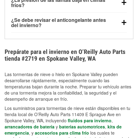
la congelación y ayuda a disolver la sal y la nieve
arranque.
fríos?
derretida en la carretera para mejorar la visibilidad.
Sí. La presión de las llantas normalmente disminuye
¿Se debe revisar el anticongelante antes
alrededor de 1 PSI por cada 10 °F que baja la
del invierno?
temperatura. Puedes obtener más información sobre
Sí. Una mezcla adecuada del anticongelante protege
la baja presión en invierno en nuestro artículo.
el motor contra la congelación, las grietas internas y
el sobrecalentamiento en condiciones de frío
Prepárate para el invierno en O’Reilly Auto Parts
extremo. Aprende cómo comprobar la protección
tienda #2719 en Spokane Valley, WA
anticongelante en nuestra sección How-To.
Las tormentas de nieve o hielo en Spokane Valley pueden
desarrollarse rápidamente, especialmente cuando las
temperaturas bajan durante la noche. Preparar tu vehículo antes
de una tormenta mejora la confiabilidad, la seguridad y el
desempeño de arranque en frío.
Los suministros para tormentas de nieve están disponibles en tu
tienda local de O’Reilly Auto Parts 11409 E Sprague Ave en
Spokane Valley, WA, incluyendo
fluidos para invierno
,
arrancadores de batería
y
baterías automotrices
,
kits de
emergencia
, y
accesorios para clima frío
los cuales te