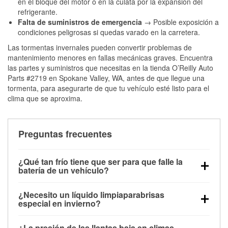
en el bloque del motor o en la culata por la expansión del
refrigerante.
Falta de suministros de emergencia
→ Posible exposición a
condiciones peligrosas si quedas varado en la carretera.
Las tormentas invernales pueden convertir problemas de
mantenimiento menores en fallas mecánicas graves. Encuentra
las partes y suministros que necesitas en la tienda O’Reilly Auto
Parts #2719 en Spokane Valley, WA, antes de que llegue una
tormenta, para asegurarte de que tu vehículo esté listo para el
clima que se aproxima.
Preguntas frecuentes
¿Qué tan frío tiene que ser para que falle la
batería de un vehículo?
La capacidad de la batería comienza a disminuir por
¿Necesito un líquido limpiaparabrisas
debajo de los 32 °F y puede perder hasta la mitad de
especial en invierno?
su potencia de arranque cerca de los 0 °F, lo que
Sí. El líquido limpiaparabrisas para invierno resiste
aumenta la probabilidad de que el vehículo no
¿La presión de las llantas baja en climas