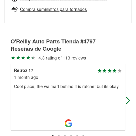
Más información sobre el Programa de Préstamo de
ser rectificados con seguridad. Si tus tambores o discos no
Herramientas de O'Reilly
pueden ser reutilizados, podemos ayudarte a encontrar las
Compra suministros para tornados
partes de reemplazo correctas para tu reparación.
Rectificación de tambores y discos de freno
O'Reilly Auto Parts Tienda #4797
Reseñas de Google
4.3 rating of 113 reviews
Retroz 17
T 
1 month ago
3 m
Cool place, the walmart behind it is ratchet but its okay
The
fin
uni