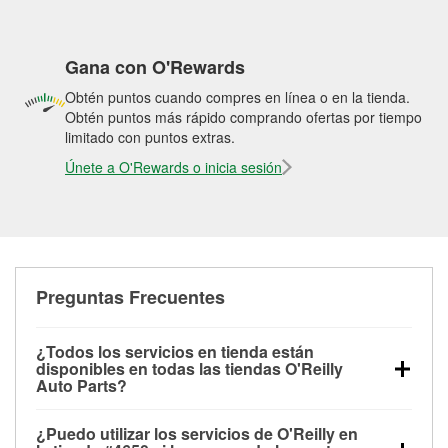
Gana con O'Rewards
Obtén puntos cuando compres en línea o en la tienda.
Obtén puntos más rápido comprando ofertas por tiempo
limitado con puntos extras.
Únete a O'Rewards o inicia sesión
Preguntas Frecuentes
¿Todos los servicios en tienda están
disponibles en todas las tiendas O'Reilly
Auto Parts?
Todos los servicios gratuitos de tienda, incluyendo
¿Puedo utilizar los servicios de O'Reilly en
las pruebas de batería, pruebas de alternador y