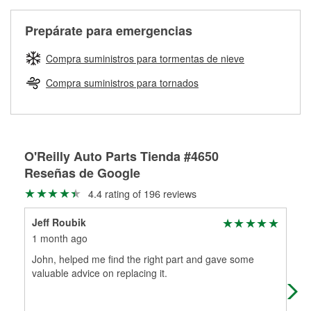
Más información sobre el Programa de Préstamo de
ser rectificados con seguridad. Si tus tambores o discos no
Herramientas de O'Reilly
pueden ser reutilizados, podemos ayudarte a encontrar las
Prepárate para emergencias
partes de reemplazo correctas para tu reparación.
Rectificación de tambores y discos de freno
Compra suministros para tormentas de nieve
Compra suministros para tornados
O'Reilly Auto Parts Tienda #4650
Reseñas de Google
4.4 rating of 196 reviews
Jeff Roubik
Mar
1 month ago
3 m
John, helped me find the right part and gave some
Exc
valuable advice on replacing it.
fin
cou