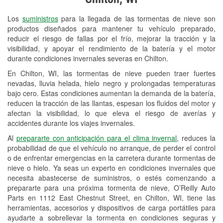
Revisión de la luz "Check Engine"
Los
suministros
para la llegada de las tormentas de nieve son
Reciclaje de baterías y aceite
productos diseñados para mantener tu vehículo preparado,
reducir el riesgo de fallas por el frío, mejorar la tracción y la
Instalación de bombillas de faros
visibilidad, y apoyar el rendimiento de la batería y el motor
Instalación de limpiaparabrisas
durante condiciones invernales severas en Chilton.
En Chilton, WI, las tormentas de nieve pueden traer fuertes
Programa de Préstamo de
nevadas, lluvia helada, hielo negro y prolongadas temperaturas
Herramientas
bajo cero. Estas condiciones aumentan la demanda de la batería,
reducen la tracción de las llantas, espesan los fluidos del motor y
Rectificación de tambores y discos de
afectan la visibilidad, lo que eleva el riesgo de averías y
freno
accidentes durante los viajes invernales.
Al
prepararte con anticipación para el clima invernal
, reduces la
Snowstorm Supplies
probabilidad de que el vehículo no arranque, de perder el control
o de enfrentar emergencias en la carretera durante tormentas de
Tornado Supplies
nieve o hielo. Ya seas un experto en condiciones invernales que
Conoce más
necesita abastecerse de suministros, o estés comenzando a
prepararte para una próxima tormenta de nieve, O’Reilly Auto
Parts en 1112 East Chestnut Street, en Chilton, WI, tiene las
herramientas, accesorios y dispositivos de carga portátiles para
ayudarte a sobrellevar la tormenta en condiciones seguras y