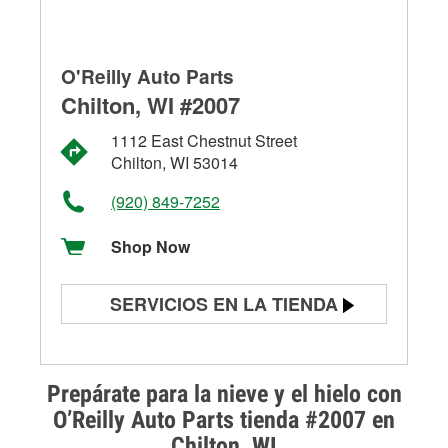
O'Reilly Auto Parts
Chilton, WI #2007
1112 East Chestnut Street
Chilton, WI 53014
(920) 849-7252
Shop Now
SERVICIOS EN LA TIENDA
Prueba de batería
Prueba de alternadores y
Prepárate para la nieve y el hielo con
arrancadores
O’Reilly Auto Parts tienda #2007 en
Chilton, WI