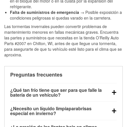
en el bloque del motor o en la culata por la expansión del
refrigerante.
Falta de suministros de emergencia
→ Posible exposición a
condiciones peligrosas si quedas varado en la carretera.
Las tormentas invernales pueden convertir problemas de
mantenimiento menores en fallas mecánicas graves. Encuentra
las partes y suministros que necesitas en la tienda O’Reilly Auto
Parts #2007 en Chilton, WI, antes de que llegue una tormenta,
para asegurarte de que tu vehículo esté listo para el clima que se
aproxima.
Preguntas frecuentes
¿Qué tan frío tiene que ser para que falle la
batería de un vehículo?
La capacidad de la batería comienza a disminuir por
¿Necesito un líquido limpiaparabrisas
debajo de los 32 °F y puede perder hasta la mitad de
especial en invierno?
su potencia de arranque cerca de los 0 °F, lo que
Sí. El líquido limpiaparabrisas para invierno resiste
aumenta la probabilidad de que el vehículo no
¿La presión de las llantas baja en climas