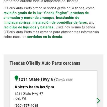
preparado durante toda la temporada de invierno.
O’Reilly Auto Parts ofrece servicios gratis en la tienda, como
revisión gratis de la luz “Check Engine”
,
pruebas de
alternador y motor de arranque
,
instalación de
limpiaparabrisas
,
instalación de bombillas de faros
, and
reciclaje de líquidos y baterías
. Visita hoy mismo tu tienda
O’Reilly Auto Parts más cercana para obtener más información
sobre nuestros
servicios en la tienda
.
Tiendas O'Reilly Auto Parts cercanas
1211 State Hwy 67
Tienda 6555
Abierto hasta las 9pm.
Ab
1211 State Hwy 67
52
Kiel, WI
Bri
(920) 797-4015
(9