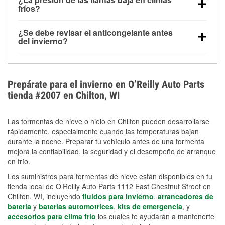
la congelación y ayuda a disolver la sal y la nieve
arranque.
fríos?
derretida en la carretera para mejorar la visibilidad.
Sí. La presión de las llantas normalmente disminuye
¿Se debe revisar el anticongelante antes
alrededor de 1 PSI por cada 10 °F que baja la
del invierno?
temperatura. Puedes obtener más información sobre
Sí. Una mezcla adecuada del anticongelante protege
la baja presión en invierno en nuestro artículo.
el motor contra la congelación, las grietas internas y
el sobrecalentamiento en condiciones de frío
Prepárate para el invierno en O’Reilly Auto Parts
extremo. Aprende cómo comprobar la protección
tienda #2007 en Chilton, WI
anticongelante en nuestra sección How-To.
Las tormentas de nieve o hielo en Chilton pueden desarrollarse
rápidamente, especialmente cuando las temperaturas bajan
durante la noche. Preparar tu vehículo antes de una tormenta
mejora la confiabilidad, la seguridad y el desempeño de arranque
en frío.
Los suministros para tormentas de nieve están disponibles en tu
tienda local de O’Reilly Auto Parts 1112 East Chestnut Street en
Chilton, WI, incluyendo
fluidos para invierno
,
arrancadores de
batería
y
baterías automotrices
,
kits de emergencia
, y
accesorios para clima frío
los cuales te ayudarán a mantenerte