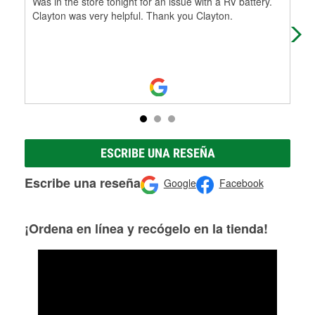
Was in the store tonight for an issue with a RV battery.
Sto
Clayton was very helpful. Thank you Clayton.
jus
mac
Mo
ESCRIBE UNA RESEÑA
Escribe una reseña
Google
Facebook
¡Ordena en línea y recógelo en la tienda!