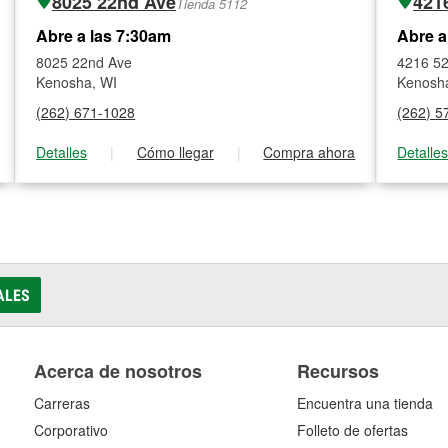
8025 22nd Ave
421
Tienda 5112
Abre a las 7:30am
Abre a
8025 22nd Ave
4216 52
Kenosha, WI
Kenosh
(262) 671-1028
(262) 5
Detalles
|
Cómo llegar
|
Compra ahora
Detalle
ALES
Acerca de nosotros
Recursos
Carreras
Encuentra una tienda
Corporativo
Folleto de ofertas