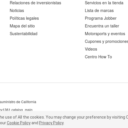
Relaciones de inversionistas
Servicios en la tienda
Noticias
Lista de marcas
Políticas legales
Programa Jobber
Mapa del sitio
Encuentra un taller
Sustentabilidad
Motorsports y eventos
Cupones y promocione
Videos
Centro How To
uministro de California
 cv1361 catalog_main
the use of All the cookies.
he use of All the cookies.
You may change your preference by visiting C
You may change your preference by visiting
our
t our
Cookie Policy
Cookie Policy
and
and
Privacy Policy
Privacy Policy
.
.