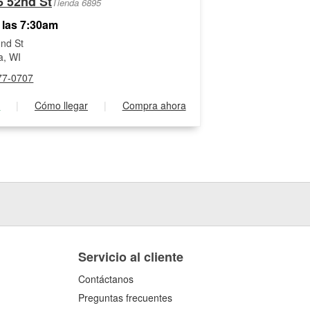
6 52nd St
Tienda 6895
 las 7:30am
nd St
a, WI
77-0707
s
|
Cómo llegar
|
Compra ahora
Servicio al cliente
Contáctanos
Preguntas frecuentes