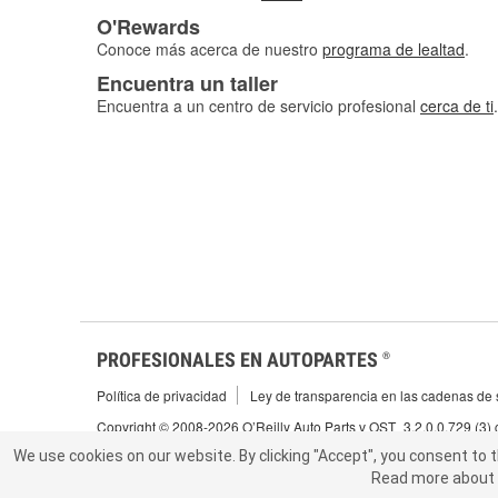
O'Rewards
Conoce más acerca de nuestro
programa de lealtad
.
Encuentra un taller
Encuentra a un centro de servicio profesional
cerca de ti
.
PROFESIONALES EN AUTOPARTES
®
Política de privacidad
Ley de transparencia en las cadenas de s
Copyright © 2008-2026 O’Reilly Auto Parts v OST_3.2.0.0.729 (3)
We use cookies on our website.
We use cookies on our website. By clicking "Accept", you consent to 
By clicking "Accept", you consent to t
Read more about 
abou