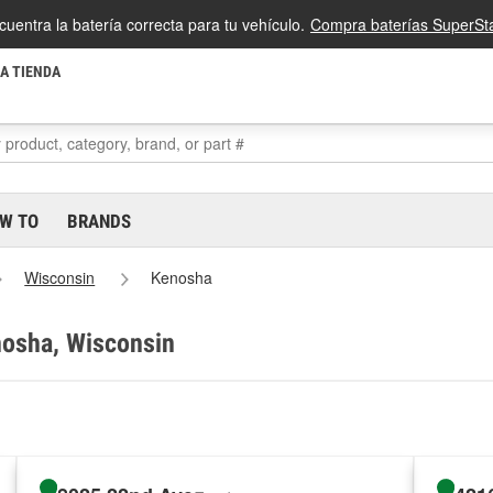
cuentra la batería correcta para tu vehículo.
Compra baterías SuperSta
LA TIENDA
W TO
BRANDS
Wisconsin
Kenosha
nosha, Wisconsin