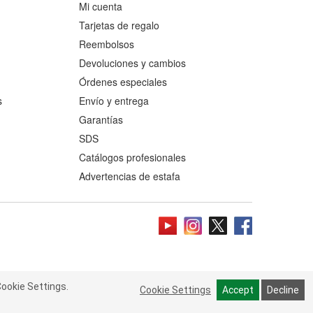
Mi cuenta
Tarjetas de regalo
Reembolsos
Devoluciones y cambios
Órdenes especiales
s
Envío y entrega
Garantías
SDS
Catálogos profesionales
Advertencias de estafa
ookie Settings.
 Cookie Settings.
Read more
Cookie Settings
Cookie Settings
Accept
Accept
Decline
Decline