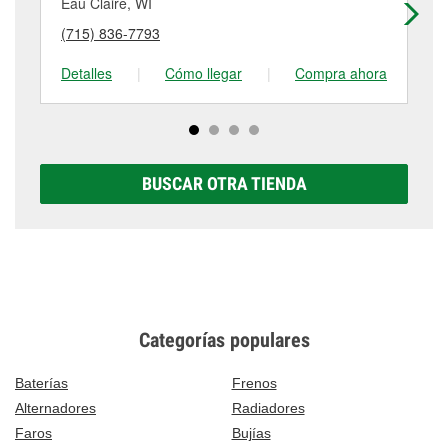
componentes provistos por el cliente. Para más
Eau Claire, WI
Ea
puede variar según la tienda. Contacta o visita la
detalles, contáctanos al
(715) 235-6818
o visítanos
(715) 836-7793
(7
tienda #1649 para obtener más información.
en 1329 North Broadway, Menomonie, WI.
Detalles
|
Cómo llegar
|
Compra ahora
De
BUSCAR OTRA TIENDA
Categorías populares
Baterías
Frenos
Alternadores
Radiadores
Faros
Bujías