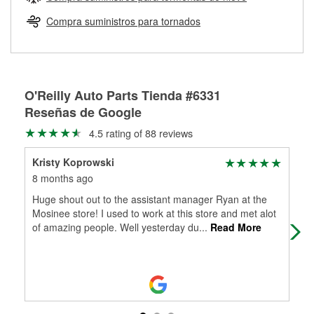
Más información sobre el Programa de Préstamo de
ser rectificados con seguridad. Si tus tambores o discos no
Herramientas de O'Reilly
pueden ser reutilizados, podemos ayudarte a encontrar las
Compra suministros para tornados
partes de reemplazo correctas para tu reparación.
Rectificación de tambores y discos de freno
O'Reilly Auto Parts Tienda #6331
Reseñas de Google
4.5 rating of 88 reviews
Kristy Koprowski
Ton
8 months ago
9 m
Huge shout out to the assistant manager Ryan at the
I w
Mosinee store! I used to work at this store and met alot
aft
of amazing people. Well yesterday du
...
Read More
that