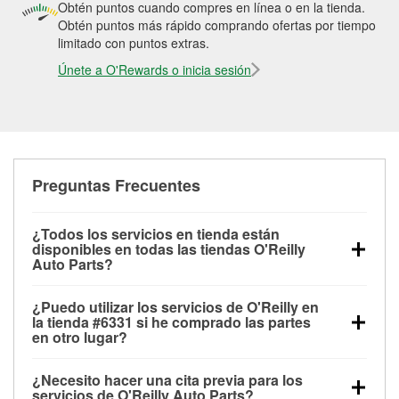
Obtén puntos cuando compres en línea o en la tienda.
Obtén puntos más rápido comprando ofertas por tiempo
limitado con puntos extras.
Únete a O'Rewards o inicia sesión
Preguntas Frecuentes
¿Todos los servicios en tienda están
disponibles en todas las tiendas O'Reilly
Auto Parts?
Todos los servicios gratuitos de tienda, incluyendo
¿Puedo utilizar los servicios de O'Reilly en
las pruebas de batería, pruebas de alternador y
la tienda #6331 si he comprado las partes
motor de arranque, revisión de la luz “Check Engine”
en otro lugar?
con O'Reilly VeriScan® e instalación de
Puedes solicitar la mayoría de los servicios en tienda
limpiaparabrisas o bombillas, están disponibles en
¿Necesito hacer una cita previa para los
de O'Reilly Auto Parts que estén disponibles en la
todas las tiendas O'Reilly Auto Parts. La tienda
servicios de O'Reilly Auto Parts?