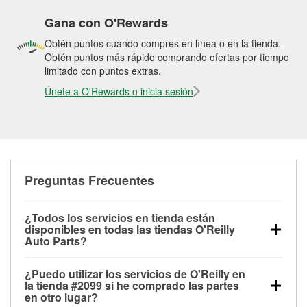
Gana con O'Rewards
Obtén puntos cuando compres en línea o en la tienda.
Obtén puntos más rápido comprando ofertas por tiempo
limitado con puntos extras.
Únete a O'Rewards o inicia sesión
Preguntas Frecuentes
¿Todos los servicios en tienda están
disponibles en todas las tiendas O'Reilly
Auto Parts?
Todos los servicios gratuitos de tienda, incluyendo
¿Puedo utilizar los servicios de O'Reilly en
las pruebas de batería, pruebas de alternador y
la tienda #2099 si he comprado las partes
motor de arranque, revisión de la luz “Check Engine”
en otro lugar?