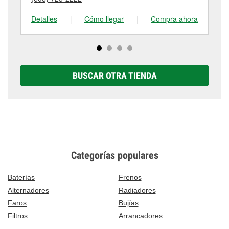
tienda #2077 para obtener más información.
visítanos en 609 South Marquette Road, Prairie Du
Chien, WI.
Detalles
|
Cómo llegar
|
Compra ahora
De
BUSCAR OTRA TIENDA
Categorías populares
Baterías
Frenos
Alternadores
Radiadores
Faros
Bujías
Filtros
Arrancadores