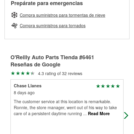
Más información sobre el Programa de Préstamo de
ser rectificados con seguridad. Si tus tambores o discos no
Prepárate para emergencias
averiada o determina los acoplamientos y la longitud
Herramientas de O'Reilly
pueden ser reutilizados, podemos ayudarte a encontrar las
adecuados para que te construyamos una nueva. O'Reilly
partes de reemplazo correctas para tu reparación.
Compra suministros para tormentas de nieve
Auto Parts tiene las mangueras y los acoples adecuados
Rectificación de tambores y discos de freno
para reparar el sistema hidráulico de tu maquinaria
Compra suministros para tornados
agrícola o de construcción.
Más información acerca del servicio de mangueras
hidráulicas a la medida en tu tienda local
O'Reilly Auto Parts Tienda #6461
Reseñas de Google
4.3 rating of 32 reviews
Chase Llanes
Dou
8 days ago
21 
The customer service at this location is remarkable.
(Tr
Ronnie, the store manager, went out of his way to take
plac
care of a persistent daytime running
...
Read More
ser