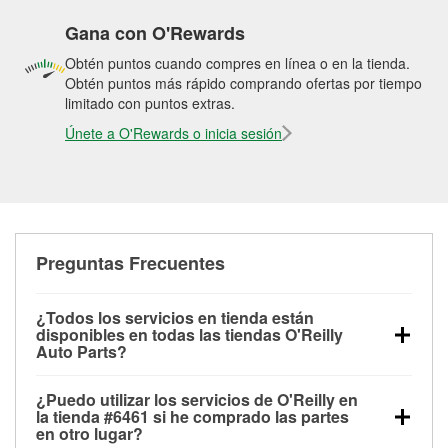
Gana con O'Rewards
Obtén puntos cuando compres en línea o en la tienda.
Obtén puntos más rápido comprando ofertas por tiempo
limitado con puntos extras.
Únete a O'Rewards o inicia sesión
Preguntas Frecuentes
¿Todos los servicios en tienda están
disponibles en todas las tiendas O'Reilly
Auto Parts?
Todos los servicios gratuitos de tienda, incluyendo
¿Puedo utilizar los servicios de O'Reilly en
las pruebas de batería, pruebas de alternador y
la tienda #6461 si he comprado las partes
motor de arranque, revisión de la luz “Check Engine”
en otro lugar?