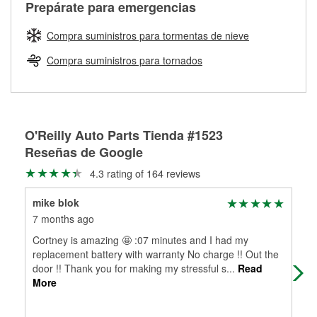
Más información sobre el Programa de Préstamo de
ser rectificados con seguridad. Si tus tambores o discos no
Prepárate para emergencias
averiada o determina los acoplamientos y la longitud
Herramientas de O'Reilly
pueden ser reutilizados, podemos ayudarte a encontrar las
adecuados para que te construyamos una nueva. O'Reilly
partes de reemplazo correctas para tu reparación.
Compra suministros para tormentas de nieve
Auto Parts tiene las mangueras y los acoples adecuados
Rectificación de tambores y discos de freno
para reparar el sistema hidráulico de tu maquinaria
Compra suministros para tornados
agrícola o de construcción.
Más información acerca del servicio de mangueras
hidráulicas a la medida en tu tienda local
O'Reilly Auto Parts Tienda #1523
Reseñas de Google
4.3 rating of 164 reviews
mike blok
Jus
7 months ago
8 m
Cortney is amazing 🤩 :07 minutes and I had my
Tha
replacement battery with warranty No charge !! Out the
door !! Thank you for making my stressful s
...
Read
More