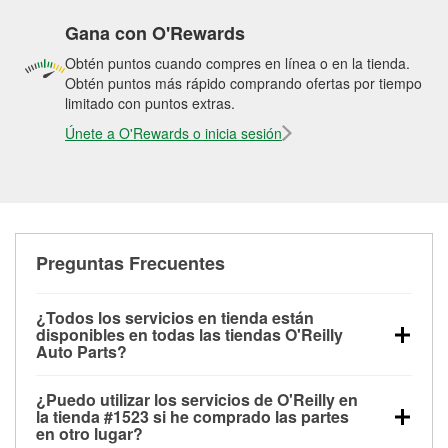
Gana con O'Rewards
Obtén puntos cuando compres en línea o en la tienda.
Obtén puntos más rápido comprando ofertas por tiempo
limitado con puntos extras.
Únete a O'Rewards o inicia sesión
Preguntas Frecuentes
¿Todos los servicios en tienda están
disponibles en todas las tiendas O'Reilly
Auto Parts?
Todos los servicios gratuitos de tienda, incluyendo
¿Puedo utilizar los servicios de O'Reilly en
las pruebas de batería, pruebas de alternador y
la tienda #1523 si he comprado las partes
motor de arranque, revisión de la luz “Check Engine”
en otro lugar?