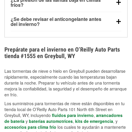
la congelación y ayuda a disolver la sal y la nieve
arranque.
fríos?
derretida en la carretera para mejorar la visibilidad.
Sí. La presión de las llantas normalmente disminuye
¿Se debe revisar el anticongelante antes
alrededor de 1 PSI por cada 10 °F que baja la
del invierno?
temperatura. Puedes obtener más información sobre
Sí. Una mezcla adecuada del anticongelante protege
la baja presión en invierno en nuestro artículo.
el motor contra la congelación, las grietas internas y
el sobrecalentamiento en condiciones de frío
Prepárate para el invierno en O’Reilly Auto Parts
extremo. Aprende cómo comprobar la protección
tienda #1555 en Greybull, WY
anticongelante en nuestra sección How-To.
Las tormentas de nieve o hielo en Greybull pueden desarrollarse
rápidamente, especialmente cuando las temperaturas bajan
durante la noche. Preparar tu vehículo antes de una tormenta
mejora la confiabilidad, la seguridad y el desempeño de arranque
en frío.
Los suministros para tormentas de nieve están disponibles en tu
tienda local de O’Reilly Auto Parts 101 North 6th Street en
Greybull, WY, incluyendo
fluidos para invierno
,
arrancadores
de batería
y
baterías automotrices
,
kits de emergencia
, y
accesorios para clima frío
los cuales te ayudarán a mantenerte