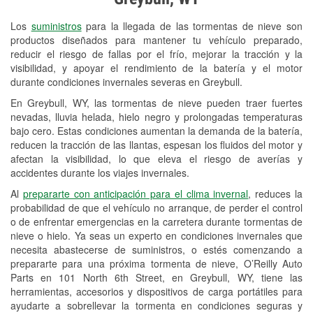
Revisión de la luz "Check Engine"
Los
suministros
para la llegada de las tormentas de nieve son
Reciclaje de baterías y aceite
productos diseñados para mantener tu vehículo preparado,
reducir el riesgo de fallas por el frío, mejorar la tracción y la
Instalación de bombillas de faros
visibilidad, y apoyar el rendimiento de la batería y el motor
Instalación de limpiaparabrisas
durante condiciones invernales severas en Greybull.
En Greybull, WY, las tormentas de nieve pueden traer fuertes
Programa de Préstamo de
nevadas, lluvia helada, hielo negro y prolongadas temperaturas
Herramientas
bajo cero. Estas condiciones aumentan la demanda de la batería,
reducen la tracción de las llantas, espesan los fluidos del motor y
Rectificación de tambores y discos de
afectan la visibilidad, lo que eleva el riesgo de averías y
freno
accidentes durante los viajes invernales.
Al
prepararte con anticipación para el clima invernal
, reduces la
Mangueras hidráulicas a la medida
probabilidad de que el vehículo no arranque, de perder el control
o de enfrentar emergencias en la carretera durante tormentas de
Snowstorm Supplies
nieve o hielo. Ya seas un experto en condiciones invernales que
Conoce más
necesita abastecerse de suministros, o estés comenzando a
prepararte para una próxima tormenta de nieve, O’Reilly Auto
Parts en 101 North 6th Street, en Greybull, WY, tiene las
herramientas, accesorios y dispositivos de carga portátiles para
ayudarte a sobrellevar la tormenta en condiciones seguras y