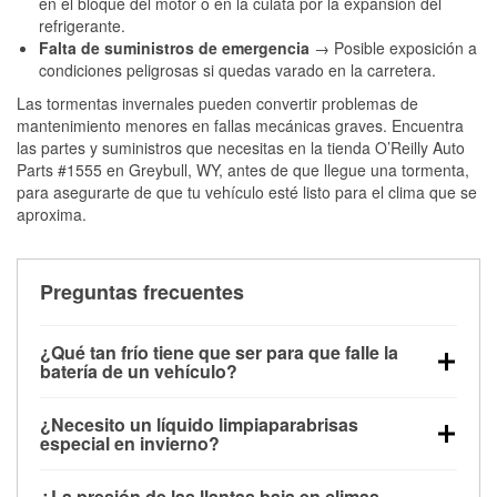
en el bloque del motor o en la culata por la expansión del
refrigerante.
Falta de suministros de emergencia
→ Posible exposición a
condiciones peligrosas si quedas varado en la carretera.
Las tormentas invernales pueden convertir problemas de
mantenimiento menores en fallas mecánicas graves. Encuentra
las partes y suministros que necesitas en la tienda O’Reilly Auto
Parts #1555 en Greybull, WY, antes de que llegue una tormenta,
para asegurarte de que tu vehículo esté listo para el clima que se
aproxima.
Preguntas frecuentes
¿Qué tan frío tiene que ser para que falle la
batería de un vehículo?
La capacidad de la batería comienza a disminuir por
¿Necesito un líquido limpiaparabrisas
debajo de los 32 °F y puede perder hasta la mitad de
especial en invierno?
su potencia de arranque cerca de los 0 °F, lo que
Sí. El líquido limpiaparabrisas para invierno resiste
aumenta la probabilidad de que el vehículo no
¿La presión de las llantas baja en climas