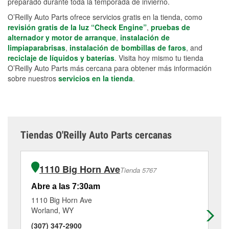
preparado durante toda la temporada de invierno.
O’Reilly Auto Parts ofrece servicios gratis en la tienda, como
revisión gratis de la luz “Check Engine”
,
pruebas de
alternador y motor de arranque
,
instalación de
limpiaparabrisas
,
instalación de bombillas de faros
, and
reciclaje de líquidos y baterías
. Visita hoy mismo tu tienda
O’Reilly Auto Parts más cercana para obtener más información
sobre nuestros
servicios en la tienda
.
Tiendas O'Reilly Auto Parts cercanas
1110 Big Horn Ave
Tienda 5767
Abre a las 7:30am
Ab
1110 Big Horn Ave
20
Worland, WY
Po
(307) 347-2900
(3