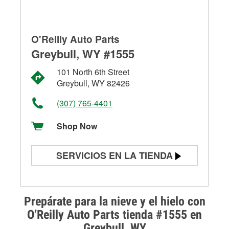
O'Reilly Auto Parts
Greybull, WY #1555
101 North 6th Street
Greybull, WY 82426
(307) 765-4401
Shop Now
SERVICIOS EN LA TIENDA
Prueba de batería
Prueba de alternadores y
Prepárate para la nieve y el hielo con
arrancadores
O’Reilly Auto Parts tienda #1555 en
Greybull, WY