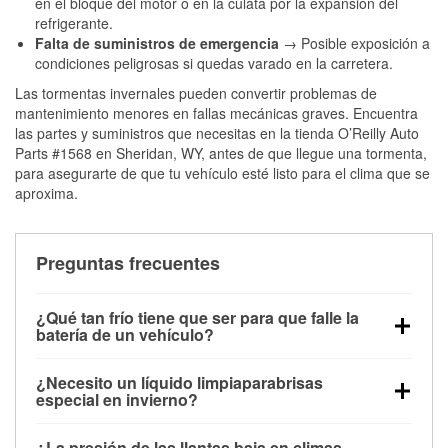
en el bloque del motor o en la culata por la expansión del
refrigerante.
Falta de suministros de emergencia
→ Posible exposición a
condiciones peligrosas si quedas varado en la carretera.
Las tormentas invernales pueden convertir problemas de
mantenimiento menores en fallas mecánicas graves. Encuentra
las partes y suministros que necesitas en la tienda O’Reilly Auto
Parts #1568 en Sheridan, WY, antes de que llegue una tormenta,
para asegurarte de que tu vehículo esté listo para el clima que se
aproxima.
Preguntas frecuentes
¿Qué tan frío tiene que ser para que falle la
batería de un vehículo?
La capacidad de la batería comienza a disminuir por
¿Necesito un líquido limpiaparabrisas
debajo de los 32 °F y puede perder hasta la mitad de
especial en invierno?
su potencia de arranque cerca de los 0 °F, lo que
Sí. El líquido limpiaparabrisas para invierno resiste
aumenta la probabilidad de que el vehículo no
¿La presión de las llantas baja en climas