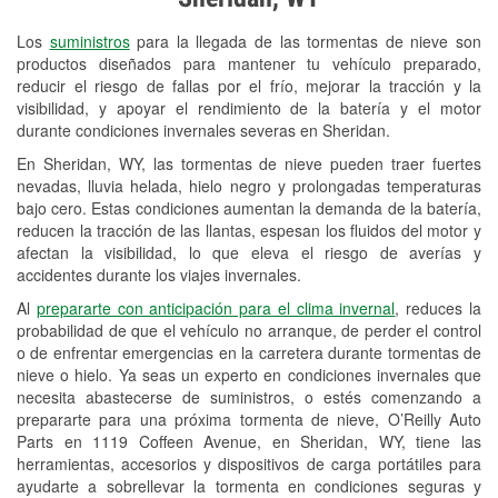
Revisión de la luz "Check Engine"
Los
suministros
para la llegada de las tormentas de nieve son
Reciclaje de baterías y aceite
productos diseñados para mantener tu vehículo preparado,
reducir el riesgo de fallas por el frío, mejorar la tracción y la
Instalación de bombillas de faros
visibilidad, y apoyar el rendimiento de la batería y el motor
Instalación de limpiaparabrisas
durante condiciones invernales severas en Sheridan.
En Sheridan, WY, las tormentas de nieve pueden traer fuertes
Programa de Préstamo de
nevadas, lluvia helada, hielo negro y prolongadas temperaturas
Herramientas
bajo cero. Estas condiciones aumentan la demanda de la batería,
reducen la tracción de las llantas, espesan los fluidos del motor y
Rectificación de tambores y discos de
afectan la visibilidad, lo que eleva el riesgo de averías y
freno
accidentes durante los viajes invernales.
Al
prepararte con anticipación para el clima invernal
, reduces la
Snowstorm Supplies
probabilidad de que el vehículo no arranque, de perder el control
o de enfrentar emergencias en la carretera durante tormentas de
Conoce más
nieve o hielo. Ya seas un experto en condiciones invernales que
necesita abastecerse de suministros, o estés comenzando a
prepararte para una próxima tormenta de nieve, O’Reilly Auto
Parts en 1119 Coffeen Avenue, en Sheridan, WY, tiene las
herramientas, accesorios y dispositivos de carga portátiles para
ayudarte a sobrellevar la tormenta en condiciones seguras y