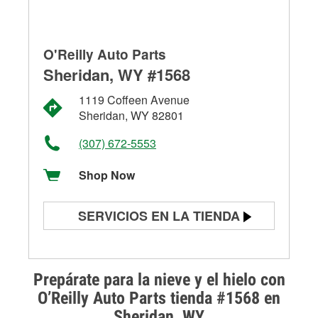
O'Reilly Auto Parts
Sheridan, WY #1568
1119 Coffeen Avenue
Sheridan, WY 82801
(307) 672-5553
Shop Now
SERVICIOS EN LA TIENDA
Prueba de batería
Prueba de alternadores y
Prepárate para la nieve y el hielo con
arrancadores
O’Reilly Auto Parts tienda #1568 en
Sheridan, WY