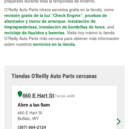
preparado durante toda la temporada de invierno.
O’Reilly Auto Parts ofrece servicios gratis en la tienda, como
revisión gratis de la luz “Check Engine”
,
pruebas de
alternador y motor de arranque
,
instalación de
limpiaparabrisas
,
instalación de bombillas de faros
, and
reciclaje de líquidos y baterías
. Visita hoy mismo tu tienda
O’Reilly Auto Parts más cercana para obtener más información
sobre nuestros
servicios en la tienda
.
Tiendas O'Reilly Auto Parts cercanas
460 E Hart St
Tienda 4499
Abre a las 9am
Ab
460 E Hart St
10
Buffalo, WY
Gr
(307) 684-2124
(3