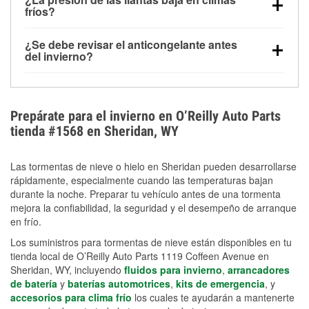
la congelación y ayuda a disolver la sal y la nieve
arranque.
fríos?
derretida en la carretera para mejorar la visibilidad.
Sí. La presión de las llantas normalmente disminuye
¿Se debe revisar el anticongelante antes
alrededor de 1 PSI por cada 10 °F que baja la
del invierno?
temperatura. Puedes obtener más información sobre
Sí. Una mezcla adecuada del anticongelante protege
la baja presión en invierno en nuestro artículo.
el motor contra la congelación, las grietas internas y
el sobrecalentamiento en condiciones de frío
Prepárate para el invierno en O’Reilly Auto Parts
extremo. Aprende cómo comprobar la protección
tienda #1568 en Sheridan, WY
anticongelante en nuestra sección How-To.
Las tormentas de nieve o hielo en Sheridan pueden desarrollarse
rápidamente, especialmente cuando las temperaturas bajan
durante la noche. Preparar tu vehículo antes de una tormenta
mejora la confiabilidad, la seguridad y el desempeño de arranque
en frío.
Los suministros para tormentas de nieve están disponibles en tu
tienda local de O’Reilly Auto Parts 1119 Coffeen Avenue en
Sheridan, WY, incluyendo
fluidos para invierno
,
arrancadores
de batería
y
baterías automotrices
,
kits de emergencia
, y
accesorios para clima frío
los cuales te ayudarán a mantenerte