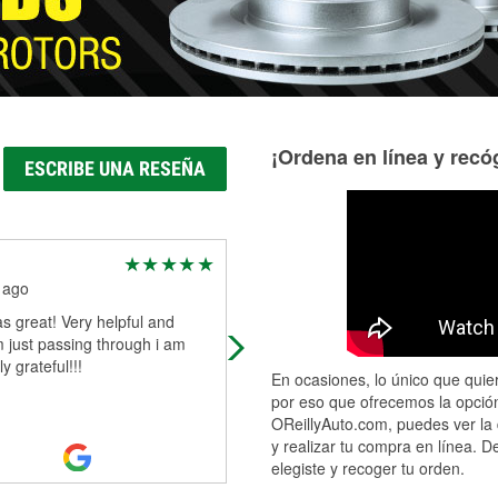
¡Ordena en línea y recóg
ESCRIBE UNA RESEÑA
victoria goessling
 ago
1 month ago
 great! Very helpful and
I was in Thermopolis on 9 May and
m just passing through i am
Blevin and Angelica were absolutel
y grateful!!!
terrific. It was my first time there a
En ocasiones, lo único que quier
they completely made me feel wel
por eso que ofrecemos la opción
Read More
OReillyAuto.com, puedes ver la 
y realizar tu compra en línea. D
elegiste y recoger tu orden.