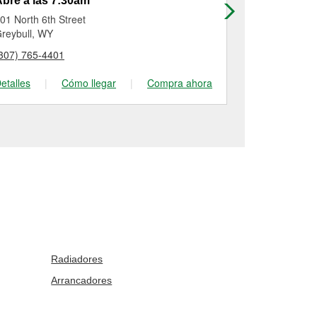
bre a las 7:30am
Abre a las
01 North 6th Street
185 South 2n
reybull, WY
Lander, WY
307) 765-4401
(307) 332-46
etalles
|
Cómo llegar
|
Compra ahora
Detalles
|
Radiadores
Arrancadores