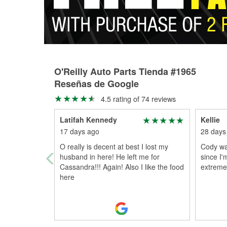
O'Reilly Auto Parts Tienda #1965
Reseñas de Google
4.5 rating of 74 reviews
Latifah Kennedy
Kellie
17 days ago
28 days
O really is decent at best I lost my
Cody was
husband in here! He left me for
since I'
Cassandra!!! Again! Also I like the food
extremel
here