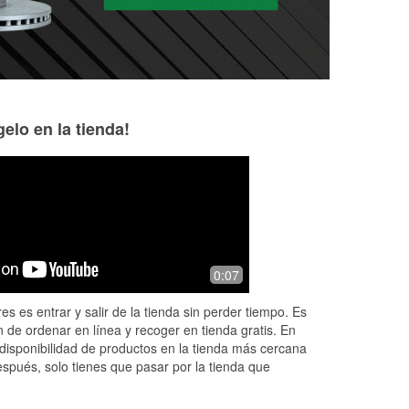
elo en la tienda!
Richard Veylupek
Nataly Basora
2 months ago
2 months ago
Blevins and the crew at O’Reilly are
Very grateful for a
0:07
y
the absolute best. Customer service
help! The two emp
nd
couldn’t be better. They helped us with
above and beyond 
es es entrar y salir de la tienda sin perder tiempo. Es
co
...
a gasket issue and went above an
...
man and Angelica
 de ordenar en línea y recoger en tienda gratis. En
Read More
di
...
Read More
disponibilidad de productos en la tienda más cercana
espués, solo tienes que pasar por la tienda que