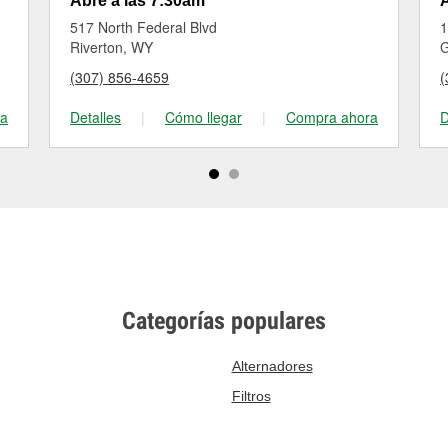
Abre a las 7:30am
A
517 North Federal Blvd
1
Riverton, WY
G
(307) 856-4659
(
ra
Detalles
|
Cómo llegar
|
Compra ahora
D
Categorías populares
Alternadores
Filtros