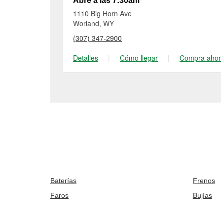
Abre a las 7:30am
1110 Big Horn Ave
Worland, WY
(307) 347-2900
Detalles
|
Cómo llegar
|
Compra aho
Baterías
Frenos
Faros
Bujías