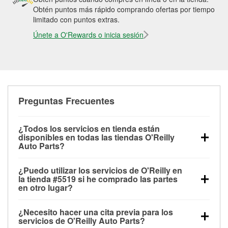
Obtén puntos más rápido comprando ofertas por tiempo
limitado con puntos extras.
Únete a O'Rewards o inicia sesión
Preguntas Frecuentes
¿Todos los servicios en tienda están
disponibles en todas las tiendas O'Reilly
Auto Parts?
Todos los servicios gratuitos de tienda, incluyendo
¿Puedo utilizar los servicios de O'Reilly en
las pruebas de batería, pruebas de alternador y
la tienda #5519 si he comprado las partes
motor de arranque, revisión de la luz “Check Engine”
en otro lugar?
con O'Reilly VeriScan® e instalación de
Puedes solicitar la mayoría de los servicios en tienda
limpiaparabrisas o bombillas, están disponibles en
¿Necesito hacer una cita previa para los
de O'Reilly Auto Parts que estén disponibles en la
todas las tiendas O'Reilly Auto Parts. La tienda
servicios de O'Reilly Auto Parts?
tienda # 5519 de Wheatland, WY aunque hayas