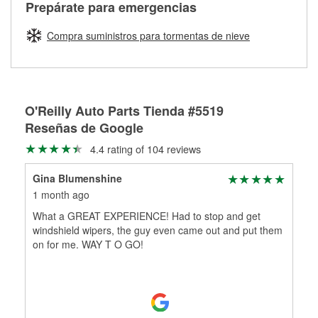
Más información sobre el Programa de Préstamo de
ser rectificados con seguridad. Si tus tambores o discos no
Prepárate para emergencias
averiada o determina los acoplamientos y la longitud
Herramientas de O'Reilly
pueden ser reutilizados, podemos ayudarte a encontrar las
adecuados para que te construyamos una nueva. O'Reilly
partes de reemplazo correctas para tu reparación.
Compra suministros para tormentas de nieve
Auto Parts tiene las mangueras y los acoples adecuados
Rectificación de tambores y discos de freno
para reparar el sistema hidráulico de tu maquinaria
agrícola o de construcción.
Más información acerca del servicio de mangueras
O'Reilly Auto Parts Tienda #5519
hidráulicas a la medida en tu tienda local
Reseñas de Google
4.4 rating of 104 reviews
Gina Blumenshine
1 month ago
What a GREAT EXPERIENCE! Had to stop and get
windshield wipers, the guy even came out and put them
on for me. WAY T O GO!