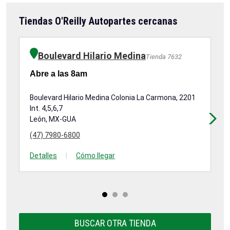
Tiendas O'Reilly Autopartes cercanas
Boulevard Hilario Medina
Tienda 7632
Abre a las 8am
Ab
Boulevard Hilario Medina Colonia La Carmona, 2201
Bo
Int. 4,5,6,7
24
León, MX-GUA
Le
(47) 7980-6800
(4
Detalles
|
Cómo llegar
De
BUSCAR OTRA TIENDA