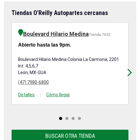
Tiendas O'Reilly Autopartes cercanas
Boulevard Hilario Medina
Tienda 7632
Abierto hasta las 9pm.
Ab
Boulevard Hilario Medina Colonia La Carmona, 2201
Bl
Int. 4,5,6,7
Le
León, MX-GUA
(4
(47) 7980-6800
De
Detalles
|
Cómo llegar
BUSCAR OTRA TIENDA