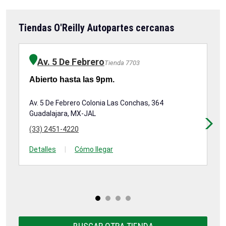
Tiendas O'Reilly Autopartes cercanas
Av. 5 De Febrero
Tienda 7703
Abierto hasta las 9pm.
Ab
Av. 5 De Febrero Colonia Las Conchas, 364
Av
Guadalajara, MX-JAL
11
Gu
(33) 2451-4220
(3
Detalles
|
Cómo llegar
De