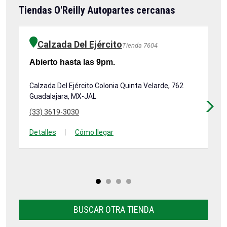
Tiendas O'Reilly Autopartes cercanas
Calzada Del Ejército
Tienda 7604
Abierto hasta las 9pm.
Ab
Calzada Del Ejército Colonia Quinta Velarde, 762
Av
Guadalajara, MX-JAL
11
Gu
(33) 3619-3030
(3
Detalles
|
Cómo llegar
De
BUSCAR OTRA TIENDA