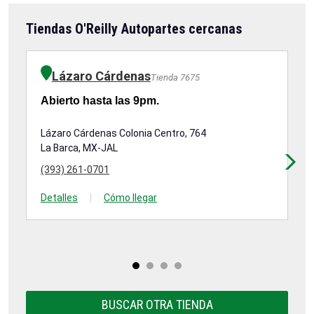
Tiendas O'Reilly Autopartes cercanas
Lázaro Cárdenas
Tienda 7675
Abierto hasta las 9pm.
Ab
Lázaro Cárdenas Colonia Centro, 764
Av
La Barca, MX-JAL
57
At
(393) 261-0701
(3
Detalles
|
Cómo llegar
De
BUSCAR OTRA TIENDA