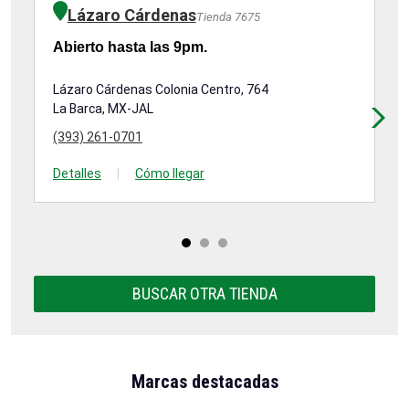
Lázaro Cárdenas
Tienda 7675
Abierto hasta las 9pm.
Ab
Lázaro Cárdenas Colonia Centro, 764
Av
La Barca, MX-JAL
Oc
(393) 261-0701
(3
Detalles
|
Cómo llegar
De
BUSCAR OTRA TIENDA
Marcas destacadas