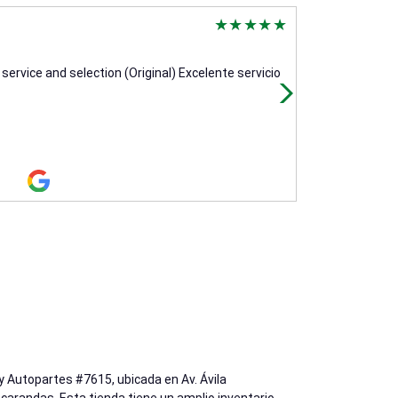
Rolando Salc
1 month ago
service and selection (Original) Excelente servicio
(Translated by
excelente ate
y Autopartes #7615, ubicada en Av. Ávila