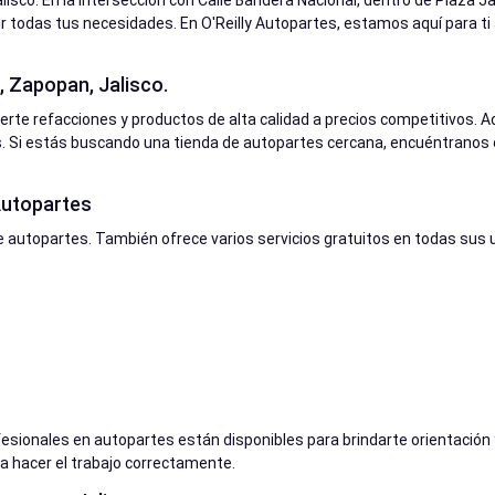
sco. En la intersección con Calle Bandera Nacional, dentro de Plaza J
 todas tus necesidades. En O'Reilly Autopartes, estamos aquí para ti a
, Zapopan, Jalisco.
certe refacciones y productos de alta calidad a precios competitivos
 Si estás buscando una tienda de autopartes cercana, encuéntranos e
 Autopartes
 autopartes. También ofrece varios servicios gratuitos en todas sus 
fesionales en autopartes están disponibles para brindarte orientación
 hacer el trabajo correctamente.