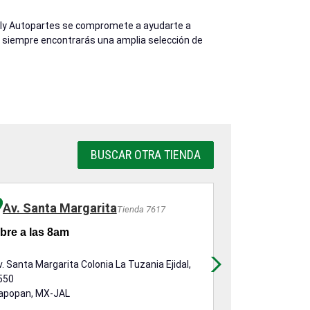
eilly Autopartes se compromete a ayudarte a
or, siempre encontrarás una amplia selección de
BUSCAR OTRA TIENDA
Av. Santa Margarita
Tienda 7617
bre a las 8am
Abre a las 8
v. Santa Margarita Colonia La Tuzania Ejidal,
Av. Circunvalac
550
Arcos, 2399
apopan, MX-JAL
Guadalajara, M