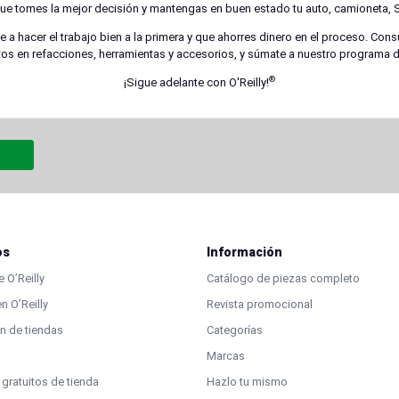
que tomes la mejor decisión y mantengas en buen estado tu auto, camioneta, S
a hacer el trabajo bien a la primera y que ahorres dinero en el proceso. Cons
os en refacciones, herramientas y accesorios, y súmate a nuestro programa de
®
¡Sigue adelante con O'Reilly!
os
Información
 O’Reilly
Catálogo de piezas completo
n O’Reilly
Revista promocional
n de tiendas
Categorías
Marcas
 gratuitos de tienda
Hazlo tu mismo