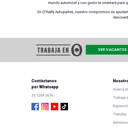
mundo automóvil y con gusto te orientará para 
En O’Reilly Autopartes, nuestro compromiso es ayudarte 
descuent
VER VACANTES
Contáctanos
Nosotr
por Whatsapp
Acerca de
33 1264 2676
Trabaja e
Expansió
Tiendas
Servicios