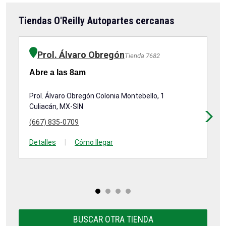
Tiendas O'Reilly Autopartes cercanas
Prol. Álvaro Obregón
Tienda 7682
Abre a las 8am
Ab
Prol. Álvaro Obregón Colonia Montebello, 1
He
Culiacán, MX-SIN
Cu
(667) 835-0709
(6
Detalles
|
Cómo llegar
De
BUSCAR OTRA TIENDA