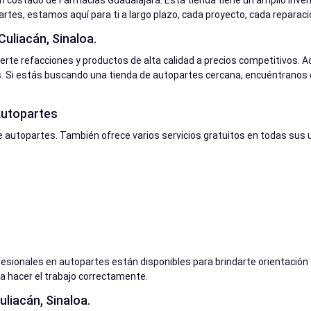
 un costado de Farmacias Guadalajara. Esta tienda tiene un amplio inve
artes, estamos aquí para ti a largo plazo, cada proyecto, cada reparaci
Culiacán, Sinaloa.
certe refacciones y productos de alta calidad a precios competitivos
Si estás buscando una tienda de autopartes cercana, encuéntranos en
 Autopartes
 autopartes. También ofrece varios servicios gratuitos en todas sus u
fesionales en autopartes están disponibles para brindarte orientación
 hacer el trabajo correctamente.
liacán, Sinaloa.