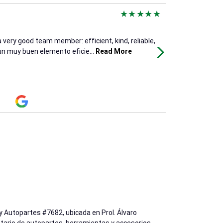
Sonia Gutiérr
11 days ago
 very good team member: efficient, kind, reliable,
(Translated by
 un muy buen elemento eficie
...
Read More
amable y servic
y Autopartes #7682, ubicada en Prol. Álvaro