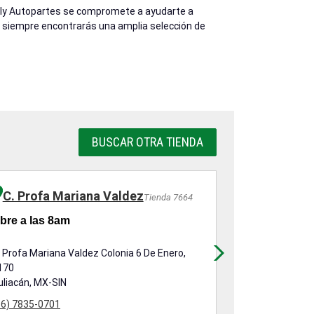
eilly Autopartes se compromete a ayudarte a
or, siempre encontrarás una amplia selección de
BUSCAR OTRA TIENDA
C. Profa Mariana Valdez
Tienda 7664
bre a las 8am
Abre a las 8
. Profa Mariana Valdez Colonia 6 De Enero,
Boulevard Pase
170
Vista, 2880 Int
uliacán, MX-SIN
Culiacán, MX-S
66) 7835-0701
(66) 7709-8900