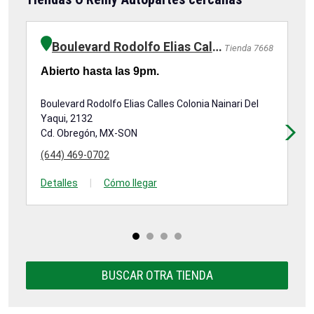
Boulevard Rodolfo Elias Calles
Tienda 7668
Abierto hasta las 9pm.
Ab
Boulevard Rodolfo Elias Calles Colonia Nainari Del
Av
Yaqui, 2132
Cd
Cd. Obregón, MX-SON
(6
(644) 469-0702
De
Detalles
|
Cómo llegar
BUSCAR OTRA TIENDA