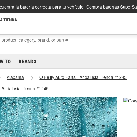
cuentra la batería correcta para tu vehículo.
Compra baterías SuperSta
LA TIENDA
W TO
BRANDS
Alabama
O'Reilly Auto Parts - Andalusia Tienda #1245
 - Andalusia Tienda #1245