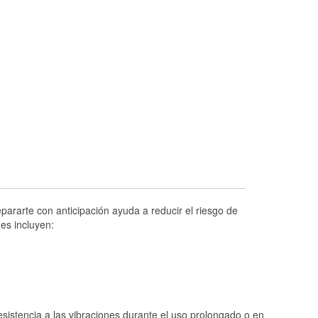
Prueba de alternadores y arrancadores
Revisión de la luz "Check Engine"
Reciclaje de baterías y aceite
Instalación de bombillas de faros
Instalación de limpiaparabrisas
Programa de Préstamo de Herramientas
Rectificación de tambores y discos de
freno
Hurricane Supplies
Conoce más
pararte con anticipación ayuda a reducir el riesgo de
es incluyen:
istencia a las vibraciones durante el uso prolongado o en