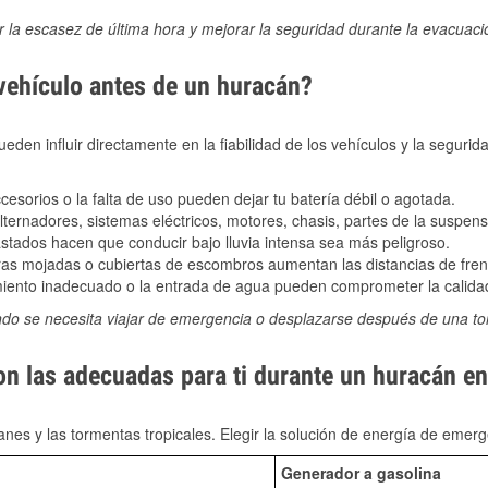
ir la escasez de última hora y mejorar la seguridad durante la evacuac
 vehículo antes de un huracán?
den influir directamente en la fiabilidad de los vehículos y la segurid
sorios o la falta de uso pueden dejar tu batería débil o agotada.
ernadores, sistemas eléctricos, motores, chasis, partes de la suspens
stados hacen que conducir bajo lluvia intensa sea más peligroso.
as mojadas o cubiertas de escombros aumentan las distancias de frena
ento inadecuado o la entrada de agua pueden comprometer la calidad
ndo se necesita viajar de emergencia o desplazarse después de una t
on las adecuadas para ti durante un huracán e
nes y las tormentas tropicales. Elegir la solución de energía de eme
Generador a gasolina