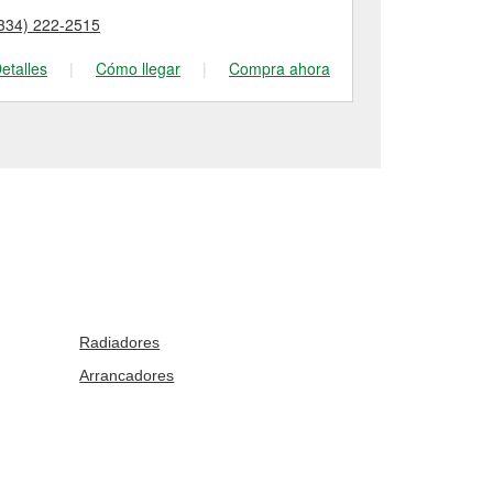
334) 222-2515
(334) 382-22
etalles
|
Cómo llegar
|
Compra ahora
Detalles
|
Radiadores
Arrancadores