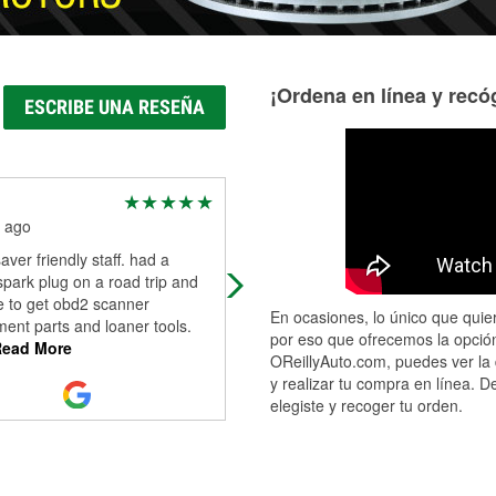
¡Ordena en línea y recóg
ESCRIBE UNA RESEÑA
Wade Lynch
 ago
7 months ago
saver friendly staff. had a
Auto parts store nothing more.
park plug on a road trip and
e to get obd2 scanner
En ocasiones, lo único que quier
ent parts and loaner tools.
por eso que ofrecemos la opción
ead More
OReillyAuto.com, puedes ver la 
y realizar tu compra en línea. D
elegiste y recoger tu orden.