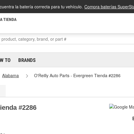
cuentra la batería correcta para tu vehículo.
Compra baterías SuperSta
LA TIENDA
W TO
BRANDS
Alabama
O'Reilly Auto Parts - Evergreen Tienda #2286
Tienda #2286