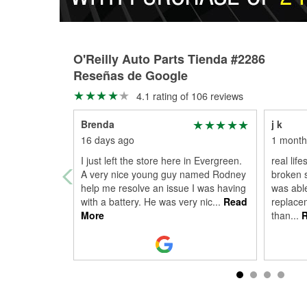
O'Reilly Auto Parts Tienda #2286
Reseñas de Google
4.1 rating of 106 reviews
Brenda
j k
16 days ago
1 month
I just left the store here in Evergreen.
real life
A very nice young guy named Rodney
broken s
help me resolve an issue I was having
was abl
with a battery. He was very nic
...
Read
replacem
More
than
...
R