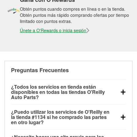
Obtén puntos cuando compres en línea o en la tienda.
Obtén puntos más rápido comprando ofertas por tiempo
limitado con puntos extras.
Únete a O'Rewards o inicia sesión
Preguntas Frecuentes
¿Todos los servicios en tienda están
disponibles en todas las tiendas O'Reilly
Auto Parts?
Todos los servicios gratuitos de tienda, incluyendo
¿Puedo utilizar los servicios de O'Reilly en
las pruebas de batería, pruebas de alternador y
la tienda #1134 si he comprado las partes
motor de arranque, revisión de la luz “Check Engine”
en otro lugar?
con O'Reilly VeriScan® e instalación de
Puedes solicitar la mayoría de los servicios en tienda
limpiaparabrisas o bombillas, están disponibles en
¿Necesito hacer una cita previa para los