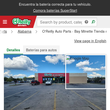
Encuentra la batería correcta para tu vehículo.
Recibe tu orden gratis al día siguiente o recógela en la tienda
Compra baterías SuperStart
Parts
Alabama
O'Reilly Auto Parts - Bay Minette Tienda #
View page in English
Detalles
Baterías para autos