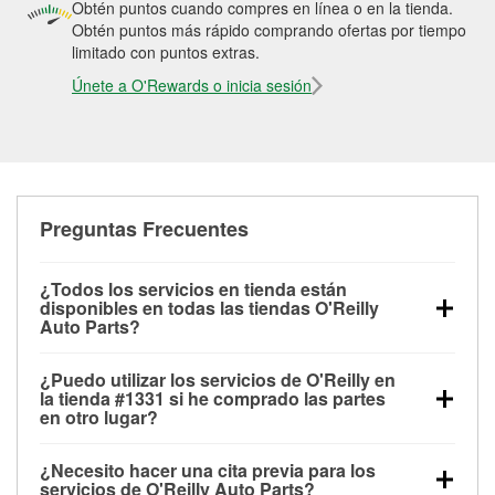
Obtén puntos cuando compres en línea o en la tienda.
Obtén puntos más rápido comprando ofertas por tiempo
limitado con puntos extras.
Únete a O'Rewards o inicia sesión
Preguntas Frecuentes
¿Todos los servicios en tienda están
disponibles en todas las tiendas O'Reilly
Auto Parts?
Todos los servicios gratuitos de tienda, incluyendo
¿Puedo utilizar los servicios de O'Reilly en
las pruebas de batería, pruebas de alternador y
la tienda #1331 si he comprado las partes
motor de arranque, revisión de la luz “Check Engine”
en otro lugar?
con O'Reilly VeriScan® e instalación de
Puedes solicitar la mayoría de los servicios en tienda
limpiaparabrisas o bombillas, están disponibles en
¿Necesito hacer una cita previa para los
de O'Reilly Auto Parts que estén disponibles en la
todas las tiendas O'Reilly Auto Parts. La tienda
servicios de O'Reilly Auto Parts?