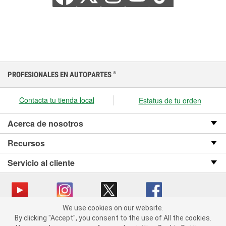
PROFESIONALES EN AUTOPARTES
®
Contacta tu tienda local
Estatus de tu orden
Acerca de nosotros
Recursos
Servicio al cliente
We use cookies on our website.
We use cookies on our website. By clicking "Accept", you consent
Copyright © 2008-2026 O’Reilly Auto Parts v OST_3.2.0.0.729 (3) cv1361
By clicking "Accept", you consent to the use of All the cookies.
to the use of All the cookies.
catalog_main