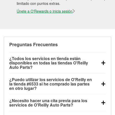
limitado con puntos extras.
Únete a O'Rewards o inicia sesión
Preguntas Frecuentes
¿Todos los servicios en tienda están
disponibles en todas las tiendas O'Reilly
Auto Parts?
Todos los servicios gratuitos de tienda, incluyendo
¿Puedo utilizar los servicios de O'Reilly en
las pruebas de batería, pruebas de alternador y
la tienda #6533 si he comprado las partes
motor de arranque, revisión de la luz “Check Engine”
en otro lugar?
con O'Reilly VeriScan® e instalación de
Puedes solicitar la mayoría de los servicios en tienda
limpiaparabrisas o bombillas, están disponibles en
¿Necesito hacer una cita previa para los
de O'Reilly Auto Parts que estén disponibles en la
todas las tiendas O'Reilly Auto Parts. La tienda
servicios de O'Reilly Auto Parts?
tienda #6533 de Daleville, AL aunque hayas
O'Reilly #6533 de Daleville, AL también ofrece
No es necesario agendar una cita para ninguno de
comprado las partes en otro sitio. Los servicios como