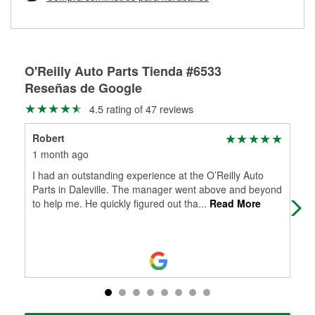
Más información sobre el Programa de Préstamo de
ser rectificados con seguridad. Si tus tambores o discos no
Herramientas de O'Reilly
pueden ser reutilizados, podemos ayudarte a encontrar las
partes de reemplazo correctas para tu reparación.
Rectificación de tambores y discos de freno
O'Reilly Auto Parts Tienda #6533
Reseñas de Google
4.5 rating of 47 reviews
Robert
Ka
1 month ago
2 m
I had an outstanding experience at the O’Reilly Auto
very
Parts in Daleville. The manager went above and beyond
to help me. He quickly figured out tha
...
Read More