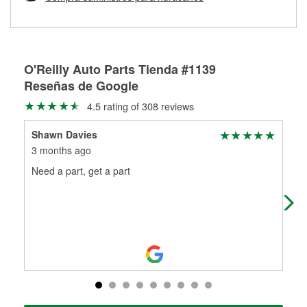
Más información sobre el Programa de Préstamo de
ser rectificados con seguridad. Si tus tambores o discos no
Herramientas de O'Reilly
pueden ser reutilizados, podemos ayudarte a encontrar las
partes de reemplazo correctas para tu reparación.
Rectificación de tambores y discos de freno
O'Reilly Auto Parts Tienda #1139
Reseñas de Google
4.5 rating of 308 reviews
Shawn Davies
Qu
3 months ago
4 m
Need a part, get a part
Ext