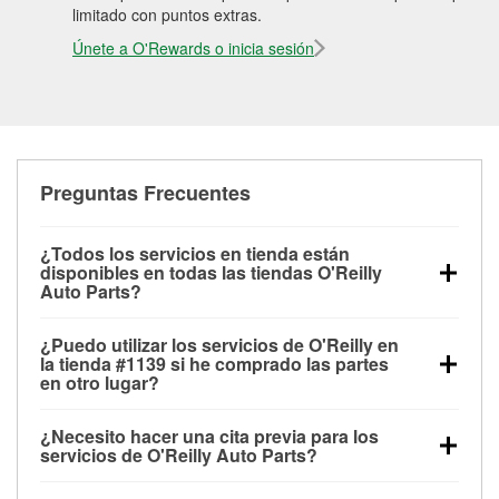
limitado con puntos extras.
Únete a O'Rewards o inicia sesión
Preguntas Frecuentes
¿Todos los servicios en tienda están
disponibles en todas las tiendas O'Reilly
Auto Parts?
Todos los servicios gratuitos de tienda, incluyendo
¿Puedo utilizar los servicios de O'Reilly en
las pruebas de batería, pruebas de alternador y
la tienda #1139 si he comprado las partes
motor de arranque, revisión de la luz “Check Engine”
en otro lugar?
con O'Reilly VeriScan® e instalación de
Puedes solicitar la mayoría de los servicios en tienda
limpiaparabrisas o bombillas, están disponibles en
¿Necesito hacer una cita previa para los
de O'Reilly Auto Parts que estén disponibles en la
todas las tiendas O'Reilly Auto Parts. La tienda
servicios de O'Reilly Auto Parts?
tienda #1139 de Enterprise, AL aunque hayas
O'Reilly #1139 de Enterprise, AL también ofrece
No es necesario agendar una cita para ninguno de
comprado las partes en otro sitio. Los servicios como