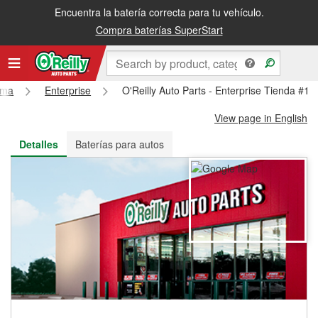
Encuentra la batería correcta para tu vehículo.
Recibe tu orden gratis al día siguiente o recógela en la tienda
Compra baterías SuperStart
ama
Enterprise
O'Reilly Auto Parts - Enterprise Tienda #11
View page in English
Detalles
Baterías para autos