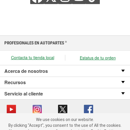
PROFESIONALES EN AUTOPARTES
®
Contacta tu tienda local
Estatus de tu orden
Acerca de nosotros
Recursos
Servicio al cliente
We use cookies on our website.
We use cookies on our website. By clicking "Accept", you consent
Copyright © 2008-2026 O’Reilly Auto Parts v OST_3.2.0.0.729 (3) cv1361
By clicking "Accept", you consent to the use of All the cookies.
to the use of All the cookies.
catalog_main