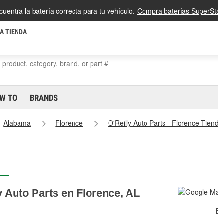
cuentra la batería correcta para tu vehículo.
Compra baterías SuperSta
LA TIENDA
W TO
BRANDS
Alabama
Florence
O'Reilly Auto Parts - Florence Tien
y Auto Parts en Florence, AL