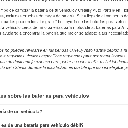
empo de cambiar la batería de tu vehículo? O'Reilly Auto Parts® en Flor
tis, incluidas pruebas de carga de batería. Si ha llegado el momento de
topartes pueden instalar gratis* la mayoría de las baterías para vehíc
a vehículo cerca de mí o baterías para motocicleta, baterías para ATV,
 ayudarte a encontrar la batería que mejor se adapte a tus necesidade
s no pueden revisarse en las tiendas O'Reilly Auto Parts® debido a la 
o a requisitos técnicos específicos requeridos para ser reemplazadas. S
ceso de desmontaje extenso para poder acceder a ella, o si el fabricant
cio del sistema durante la instalación, es posible que no sea elegible pa
es sobre las baterías para vehículos
ría de un vehículo?
ía de un vehículo de varias maneras. El método más rápido es ut
es de una batería para vehículo débil?
, conecta los cables a las terminales de la batería y verifica el 