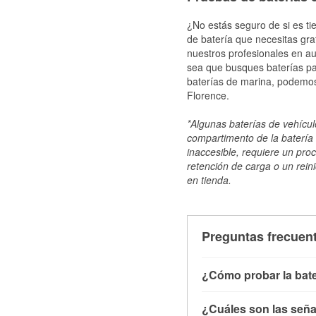
¿No estás seguro de si es ti
de batería que necesitas gra
nuestros profesionales en au
sea que busques baterías par
baterías de marina, podemos
Florence.
*Algunas baterías de vehículo
compartimento de la batería 
inaccesible, requiere un pro
retención de carga o un reini
en tienda.
Preguntas frecuent
¿Cómo probar la bate
Puedes probar la bater
¿Cuáles son las señal
con el vehículo apagado