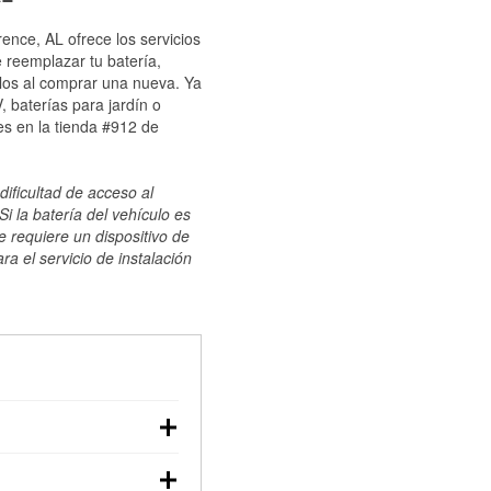
ence, AL ofrece los servicios
 reemplazar tu batería,
ulos al comprar una nueva. Ya
 baterías para jardín o
s en la tienda #912 de
dificultad de acceso al
i la batería del vehículo es
e requiere un dispositivo de
ra el servicio de instalación
ilizar un multímetro:
voltaje: una batería en