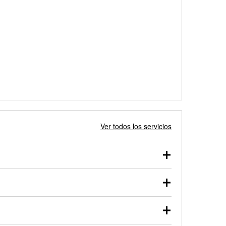
Ver todos los servicios
 autos, camionetas, SUVs, vehículos comerciales y
 probarse dentro o fuera del vehículo y cargarse en
uno de nuestros profesionales te ayudará a encontrar
otor de arranque o alternador. Lleva tu vehículo a tu
y arranque en el estacionamiento, o desmonta el
rueben.