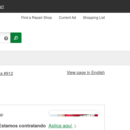
rt
Find a Repair Shop
Current Ad
Shopping List
View page in English
da #912
Estamos contratando
Aplica aquí