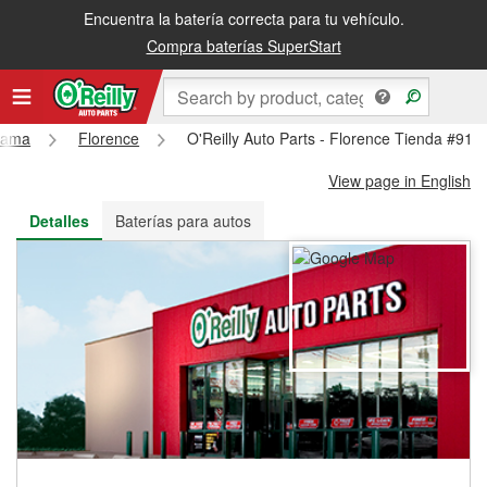
Encuentra la batería correcta para tu vehículo.
Recibe tu orden gratis al día siguiente o recógela en la tienda
Compra baterías SuperStart
bama
Florence
O'Reilly Auto Parts - Florence Tienda #912
View page in English
Detalles
Baterías para autos