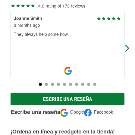
Más información sobre el Programa de Préstamo de
ser rectificados con seguridad. Si tus tambores o discos no
4.6 rating of 173 reviews
Herramientas de O'Reilly
pueden ser reutilizados, podemos ayudarte a encontrar las
partes de reemplazo correctas para tu reparación.
Joanne Smith
Ver
Rectificación de tambores y discos de freno
3 months ago
4 m
They always help some how
Did
loc
aw
ESCRIBE UNA RESEÑA
Escribe una reseña
Google
Facebook
¡Ordena en línea y recógelo en la tienda!