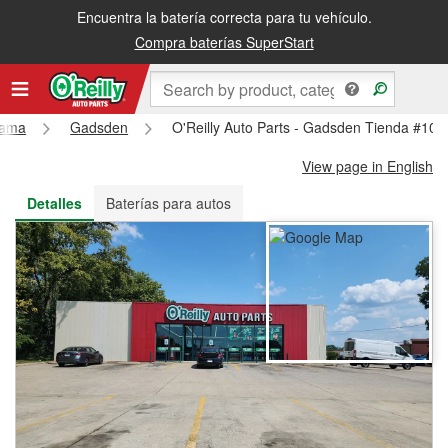
Encuentra la batería correcta para tu vehículo.
Recibe tu orden gratis al día siguiente o recógela en la tienda
Compra baterías SuperStart
bama
Gadsden
O'Reilly Auto Parts - Gadsden Tienda #107
View page in English
Detalles
Baterías para autos