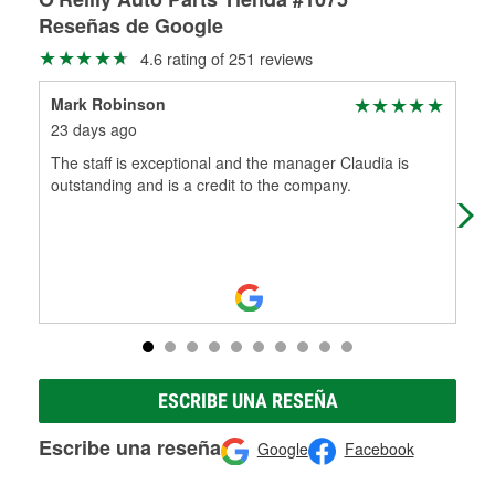
Te instalamos GRATIS tus limpiaparabrisas
depósito reembolsable cuando las recojas.
medirán tus tambores o discos para determinar si pueden
Reseñas de Google
Más información sobre el Programa de Préstamo de
ser rectificados con seguridad. Si tus tambores o discos no
4.6 rating of 251 reviews
Herramientas de O'Reilly
pueden ser reutilizados, podemos ayudarte a encontrar las
partes de reemplazo correctas para tu reparación.
Mark Robinson
Chr
Rectificación de tambores y discos de freno
23 days ago
1 m
The staff is exceptional and the manager Claudia is
Gre
outstanding and is a credit to the company.
help
ESCRIBE UNA RESEÑA
Escribe una reseña
Google
Facebook