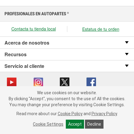
PROFESIONALES EN AUTOPARTES
®
Contacta tu tienda local
Estatus de tu orden
Acerca de nosotros
Recursos
Servicio al cliente
We use cookies on our website.
We use cookies on our website. By clicking "Accept", you consent
Copyright © 2008-2026 O’Reilly Auto Parts v OST_3.2.0.0.729 (3) cv1361
By clicking "Accept", you consent to the use of All the cookies.
to the use of All the cookies.
catalog_main
You may change your preference by visiting Cookie Settings.
You may change your preference by visiting Cookie Settings.
Política de privacidad
Ley de transparencia en las cadenas de suministro
Read more about our
Read more about our
Cookie Policy
Cookie Policy
and
and
Privacy Policy
Privacy Policy
.
.
de California
Cookie Settings
Cookie Settings
Accept
Accept
Decline
Decline