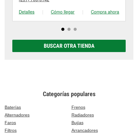
tienda #5439 para obtener más información.
en 12373 Skopelos Rd, Grand Bay, AL.
Detalles
|
Cómo llegar
|
Compra ahora
De
BUSCAR OTRA TIENDA
Categorías populares
Baterías
Frenos
Alternadores
Radiadores
Faros
Bujías
Filtros
Arrancadores