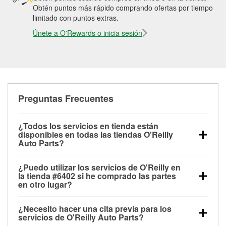
Obtén puntos más rápido comprando ofertas por tiempo
limitado con puntos extras.
Únete a O'Rewards o inicia sesión
Preguntas Frecuentes
¿Todos los servicios en tienda están
disponibles en todas las tiendas O'Reilly
Auto Parts?
Todos los servicios gratuitos de tienda, incluyendo
¿Puedo utilizar los servicios de O'Reilly en
las pruebas de batería, pruebas de alternador y
la tienda #6402 si he comprado las partes
motor de arranque, revisión de la luz “Check Engine”
en otro lugar?
con O'Reilly VeriScan® e instalación de
Puedes solicitar la mayoría de los servicios en tienda
limpiaparabrisas o bombillas, están disponibles en
¿Necesito hacer una cita previa para los
de O'Reilly Auto Parts que estén disponibles en la
todas las tiendas O'Reilly Auto Parts. La tienda
servicios de O'Reilly Auto Parts?
tienda #6402 de Theodore, AL aunque hayas