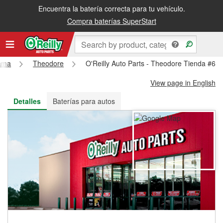
Encuentra la batería correcta para tu vehículo.
Recibe tu orden gratis al día siguiente o recógela en la tienda
Compra baterías SuperStart
ama
Theodore
O'Reilly Auto Parts - Theodore Tienda #64
View page in English
Detalles
Baterías para autos