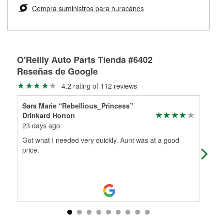
medirán tus tambores o discos para determinar si pueden
Compra suministros para huracanes
Más información sobre el Programa de Préstamo de
ser rectificados con seguridad. Si tus tambores o discos no
Herramientas de O'Reilly
pueden ser reutilizados, podemos ayudarte a encontrar las
partes de reemplazo correctas para tu reparación.
Rectificación de tambores y discos de freno
O'Reilly Auto Parts Tienda #6402
Reseñas de Google
4.2 rating of 112 reviews
Sara Marie “Rebellious_Princess”
Dav
Drinkard Horton
1 m
23 days ago
Bet
Got what I needed very quickly. Aunt was at a good
price.