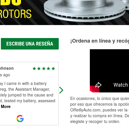
¡Ordena en línea y recóg
ESCRIBE UNA RESEÑA
Johnson
Paul
s ago
3 months ago
y I came in with a battery
Quick and easy, got what i needed,
reg, the Assistant Manager,
and out.
tely jumped to the cause and
En ocasiones, lo único que quier
t, tested my battery, assessed
por eso que ofrecemos la opción
 More
OReillyAuto.com, puedes ver la 
y realizar tu compra en línea. D
elegiste y recoger tu orden.