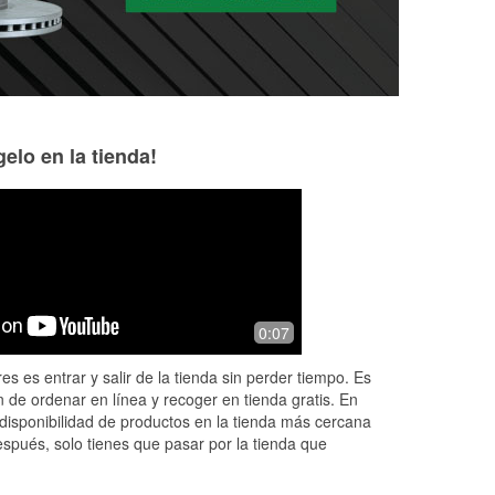
elo en la tienda!
Kelly Ryan
Angel Otero
4 months ago
4 months ago
 in
O'Reilly's always has what we need.
Excellent service
0:07
Great customer service. Willing to go
the extra mile!
es es entrar y salir de la tienda sin perder tiempo. Es
 de ordenar en línea y recoger en tienda gratis. En
disponibilidad de productos en la tienda más cercana
espués, solo tienes que pasar por la tienda que