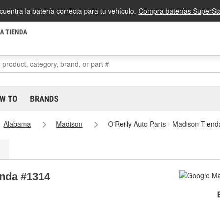
cuentra la batería correcta para tu vehículo.
Compra baterías SuperSta
LA TIENDA
W TO
BRANDS
Alabama
Madison
O'Reilly Auto Parts - Madison Tien
enda #1314