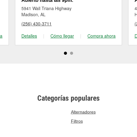
Abierto hasta las 9pm.
A
5941 Wall Triana Highway
4
Madison, AL
H
(256) 430-3711
(
ra
Detalles
|
Cómo llegar
|
Compra ahora
D
Categorías populares
Alternadores
Filtros