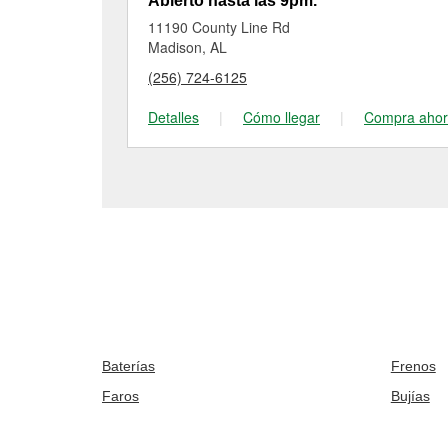
Abierto hasta las 9pm.
11190 County Line Rd
Madison, AL
(256) 724-6125
Detalles
|
Cómo llegar
|
Compra aho
Baterías
Frenos
Faros
Bujías