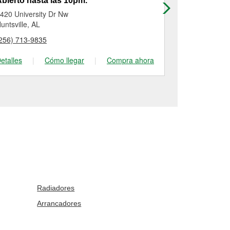
bierto hasta las 10pm.
Abierto has
420 University Dr Nw
2624 Jordan
untsville, AL
Huntsville, AL
256) 713-9835
(256) 217-09
etalles
|
Cómo llegar
|
Compra ahora
Detalles
|
Radiadores
Arrancadores