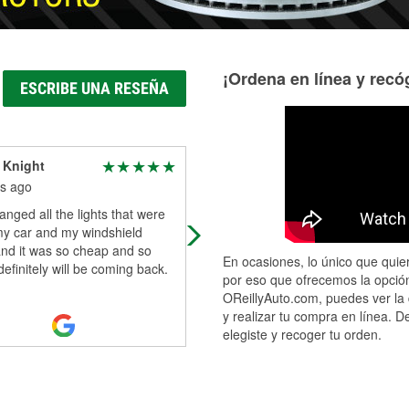
¡Ordena en línea y recóg
ESCRIBE UNA RESEÑA
 Knight
Mike
s ago
6 months ago
nged all the lights that were
We stopped at this location while
my car and my windshield
passing through Montgomery, hea
and it was so cheap and so
into a nasty-looking storm on our 
En ocasiones, lo único que quier
 definitely will be coming back.
to Nashville, to pick up new wiper b
por eso que ofrecemos la opción
Read More
OReillyAuto.com, puedes ver la 
y realizar tu compra en línea. D
elegiste y recoger tu orden.