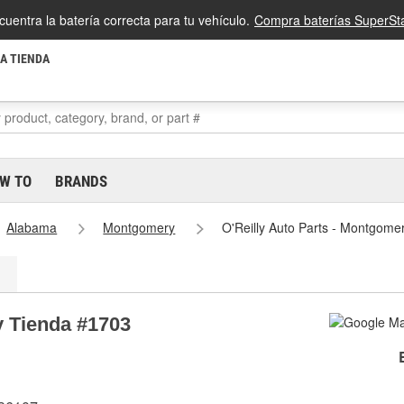
cuentra la batería correcta para tu vehículo.
Compra baterías SuperSta
LA TIENDA
W TO
BRANDS
Alabama
Montgomery
O'Reilly Auto Parts - Montgome
y Tienda #1703