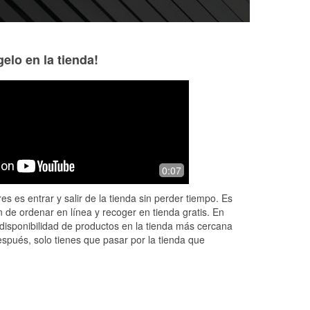
elo en la tienda!
Alicia Folds
Relfornique Kend
11 months ago
11 months ago
The O'Reilly staff were super helpful in
I had an amazing 
0:07
ding
Freeport, FL. They let me know the
O’Reilly Auto Part
way
exact part I needed and even installed
thanks to Assista
es es entrar y salir de la tienda sin perder tiempo. Es
l
...
it for me.
She was extremely
 de ordenar en línea y recoger en tienda gratis. En
knowledgeable bu
disponibilidad de productos en la tienda más cercana
espués, solo tienes que pasar por la tienda que