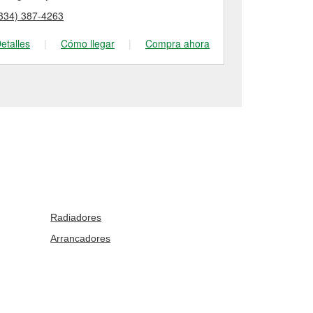
334) 387-4263
(334) 270-80
etalles
|
Cómo llegar
|
Compra ahora
Detalles
|
Radiadores
Arrancadores