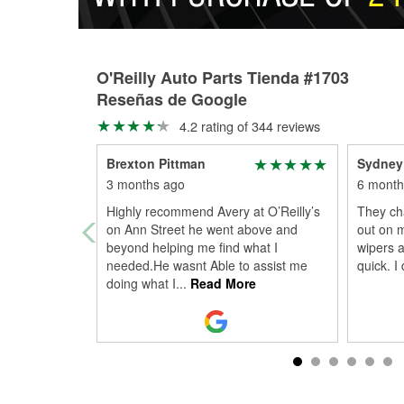
O'Reilly Auto Parts Tienda #1703
Reseñas de Google
4.2 rating of 344 reviews
Brexton Pittman
Sydney
3 months ago
6 month
Highly recommend Avery at O’Reilly’s
They cha
on Ann Street he went above and
out on 
beyond helping me find what I
wipers 
needed.He wasnt Able to assist me
quick. I
doing what I
...
Read More