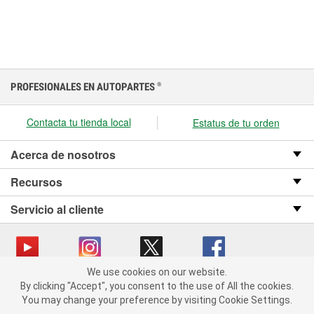
PROFESIONALES EN AUTOPARTES
®
Contacta tu tienda local
Estatus de tu orden
Acerca de nosotros
Recursos
Servicio al cliente
We use cookies on our website.
We use cookies on our website. By clicking "Accept", you consent
Copyright © 2008-2026 O’Reilly Auto Parts v OST_3.2.0.0.729 (3) cv1361
By clicking "Accept", you consent to the use of All the cookies.
to the use of All the cookies.
catalog_main
You may change your preference by visiting Cookie Settings.
You may change your preference by visiting Cookie Settings.