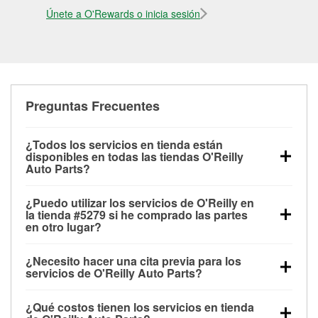
Únete a O'Rewards o inicia sesión
Preguntas Frecuentes
¿Todos los servicios en tienda están
disponibles en todas las tiendas O'Reilly
Auto Parts?
Todos los servicios gratuitos de tienda, incluyendo
¿Puedo utilizar los servicios de O'Reilly en
las pruebas de batería, pruebas de alternador y
la tienda #5279 si he comprado las partes
motor de arranque, revisión de la luz “Check Engine”
en otro lugar?
con O'Reilly VeriScan® e instalación de
Puedes solicitar la mayoría de los servicios en tienda
limpiaparabrisas o bombillas, están disponibles en
¿Necesito hacer una cita previa para los
de O'Reilly Auto Parts que estén disponibles en la
todas las tiendas O'Reilly Auto Parts. La tienda
servicios de O'Reilly Auto Parts?
tienda #5279 de Northport, AL aunque hayas
O'Reilly #5279 de Northport, AL también ofrece
No es necesario agendar una cita para ninguno de
comprado las partes en otro sitio. Los servicios como
servicios especializados como:
reciclaje de baterías
¿Qué costos tienen los servicios en tienda
los servicios ofrecidos en la tienda O'Reilly Auto
pruebas de batería y recarga, así como reciclaje de
y aceite, programa de préstamo de herramientas y