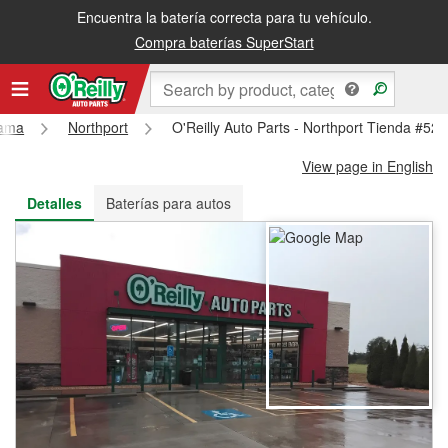
Encuentra la batería correcta para tu vehículo.
Recibe tu orden gratis al día siguiente o recógela en la tienda
Compra baterías SuperStart
bama
Northport
O'Reilly Auto Parts - Northport Tienda #52
View page in English
Detalles
Baterías para autos