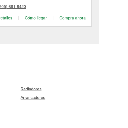
205) 661-8420
(205) 833-84
etalles
|
Cómo llegar
|
Compra ahora
Detalles
|
Radiadores
Arrancadores