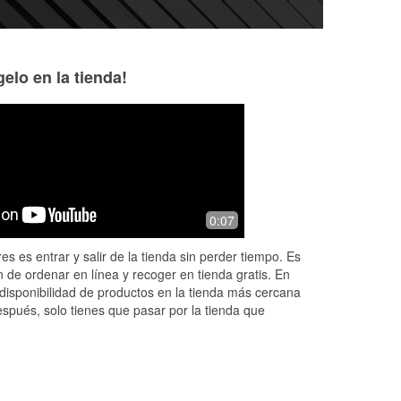
elo en la tienda!
Mike P
David Evans
6 months ago
7 months ago
My go to neighborhood auto parts
A great place to f
0:07
AND
store, the reward $5 and $10
needing and helpfu
ST!
discounts got me hooked.
taking time to sh
es es entrar y salir de la tienda sin perder tiempo. Es
l
to be done to fix yo
 de ordenar en línea y recoger en tienda gratis. En
defini
...
Read Mor
disponibilidad de productos en la tienda más cercana
espués, solo tienes que pasar por la tienda que