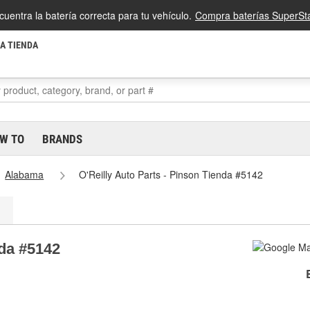
cuentra la batería correcta para tu vehículo.
Compra baterías SuperSta
LA TIENDA
W TO
BRANDS
Alabama
O'Reilly Auto Parts - Pinson Tienda #5142
nda #5142