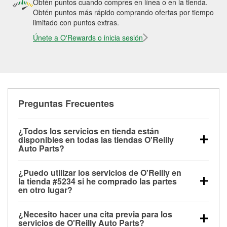
Obtén puntos cuando compres en línea o en la tienda.
Obtén puntos más rápido comprando ofertas por tiempo
limitado con puntos extras.
Únete a O'Rewards o inicia sesión
Preguntas Frecuentes
¿Todos los servicios en tienda están
disponibles en todas las tiendas O'Reilly
Auto Parts?
Todos los servicios gratuitos de tienda, incluyendo
¿Puedo utilizar los servicios de O'Reilly en
las pruebas de batería, pruebas de alternador y
la tienda #5234 si he comprado las partes
motor de arranque, revisión de la luz “Check Engine”
en otro lugar?
con O'Reilly VeriScan® e instalación de
Puedes solicitar la mayoría de los servicios en tienda
limpiaparabrisas o bombillas, están disponibles en
¿Necesito hacer una cita previa para los
de O'Reilly Auto Parts que estén disponibles en la
todas las tiendas O'Reilly Auto Parts. La tienda
servicios de O'Reilly Auto Parts?