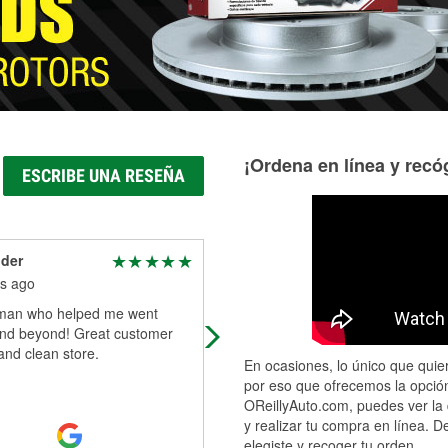
¡Ordena en línea y recóg
ESCRIBE UNA RESEÑA
ider
Tekulve Bowden
s ago
5 months ago
an who helped me went
I like how the store is clean and th
nd beyond! Great customer
have excellent customer service! I
and clean store.
wish more O'Reilly was like this one
En ocasiones, lo único que quier
por eso que ofrecemos la opción
OReillyAuto.com, puedes ver la 
y realizar tu compra en línea. D
elegiste y recoger tu orden.