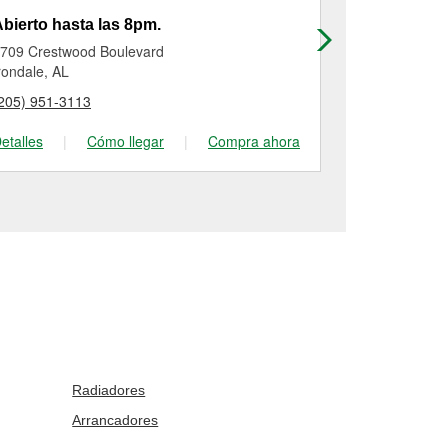
bierto hasta las 8pm.
Abierto has
709 Crestwood Boulevard
1250 Pinson 
rondale, AL
Tarrant, AL
205) 951-3113
(205) 841-72
etalles
|
Cómo llegar
|
Compra ahora
Detalles
|
Radiadores
Arrancadores