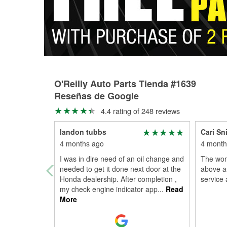
O'Reilly Auto Parts Tienda #1639
Reseñas de Google
4.4 rating of 248 reviews
landon tubbs
Cari Sn
4 months ago
4 month
I was in dire need of an oil change and
The wom
needed to get it done next door at the
above a
Honda dealership. After completion ,
service 
my check engine indicator app
...
Read
More