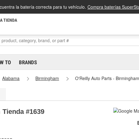
cuentra la batería correcta para tu vehículo.
Compra baterías SuperSta
LA TIENDA
W TO
BRANDS
Alabama
Birmingham
O'Reilly Auto Parts - Birmingha
m Tienda #1639