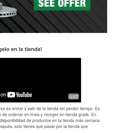
elo en la tienda!
LeShawn Gordon
O’Houlihan
5 months ago
5 months ago
ey
I called and spoke with Coby and he
Great helpful staff 
0:07
was very polite. Came to the store and
!
he was pleasant and took the time to
es es entrar y salir de la tienda sin perder tiempo. Es
discuss what was best for my need
...
 de ordenar en línea y recoger en tienda gratis. En
Read More
disponibilidad de productos en la tienda más cercana
espués, solo tienes que pasar por la tienda que