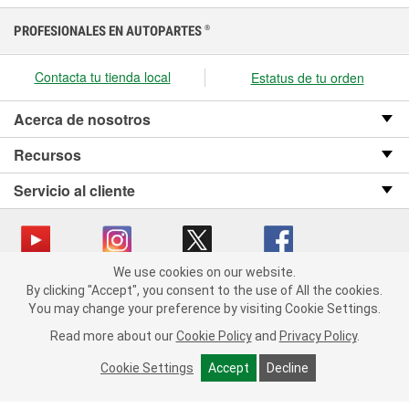
PROFESIONALES EN AUTOPARTES
®
Contacta tu tienda local
Estatus de tu orden
Acerca de nosotros
Recursos
Servicio al cliente
We use cookies on our website.
We use cookies on our website. By clicking "Accept", you consent
Copyright © 2008-2026 O’Reilly Auto Parts v OST_3.2.0.0.729 (3) cv1361
By clicking "Accept", you consent to the use of All the cookies.
to the use of All the cookies.
catalog_main
You may change your preference by visiting Cookie Settings.
You may change your preference by visiting Cookie Settings.
Política de privacidad
Ley de transparencia en las cadenas de suministro
Read more about our
Read more about our
Cookie Policy
Cookie Policy
and
and
Privacy Policy
Privacy Policy
.
.
de California
Cookie Settings
Cookie Settings
Accept
Accept
Decline
Decline