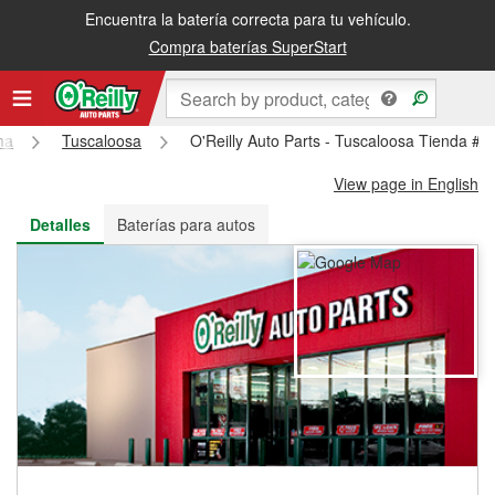
Encuentra la batería correcta para tu vehículo.
Recibe tu orden gratis al día siguiente o recógela en la tienda
Compra baterías SuperStart
ma
Tuscaloosa
O'Reilly Auto Parts - Tuscaloosa Tienda #1
View page in English
Detalles
Baterías para autos