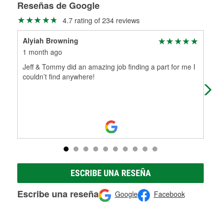
medirán tus tambores o discos para determinar si pueden
Reseñas de Google
Más información sobre el Programa de Préstamo de
ser rectificados con seguridad. Si tus tambores o discos no
4.7 rating of 234 reviews
Herramientas de O'Reilly
pueden ser reutilizados, podemos ayudarte a encontrar las
partes de reemplazo correctas para tu reparación.
Alyiah Browning
jad
Rectificación de tambores y discos de freno
1 month ago
1 m
Jeff & Tommy did an amazing job finding a part for me I
Tom
couldn’t find anywhere!
in t
ESCRIBE UNA RESEÑA
Escribe una reseña
Google
Facebook