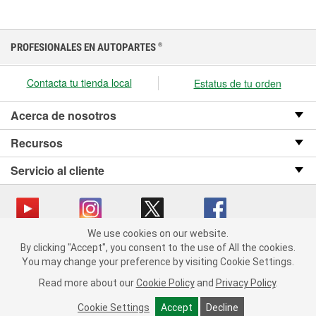
PROFESIONALES EN AUTOPARTES
®
Contacta tu tienda local
Estatus de tu orden
Acerca de nosotros
Recursos
Servicio al cliente
We use cookies on our website.
We use cookies on our website. By clicking "Accept", you consent
Copyright © 2008-2026 O’Reilly Auto Parts v OST_3.2.0.0.729 (3) cv1361
By clicking "Accept", you consent to the use of All the cookies.
to the use of All the cookies.
catalog_main
You may change your preference by visiting Cookie Settings.
You may change your preference by visiting Cookie Settings.
Política de privacidad
Ley de transparencia en las cadenas de suministro
Read more about our
Read more about our
Cookie Policy
Cookie Policy
and
and
Privacy Policy
Privacy Policy
.
.
de California
Cookie Settings
Cookie Settings
Accept
Accept
Decline
Decline