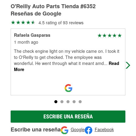
Más información sobre el Programa de Préstamo de
ser rectificados con seguridad. Si tus tambores o discos no
O'Reilly Auto Parts Tienda #6352
averiada o determina los acoplamientos y la longitud
Herramientas de O'Reilly
pueden ser reutilizados, podemos ayudarte a encontrar las
adecuados para que te construyamos una nueva. O'Reilly
Reseñas de Google
partes de reemplazo correctas para tu reparación.
Auto Parts tiene las mangueras y los acoples adecuados
4.5 rating of 93 reviews
Rectificación de tambores y discos de freno
para reparar el sistema hidráulico de tu maquinaria
agrícola o de construcción.
Rafaela Gasparas
Tra
Más información acerca del servicio de mangueras
1 month ago
1 m
hidráulicas a la medida en tu tienda local
The check engine light on my vehicle came on. I took it
We 
to O'Reilly to get checked. The employee was
bel
wonderful. He went through what it meant amd
...
Read
wer
More
ESCRIBE UNA RESEÑA
Escribe una reseña
Google
Facebook